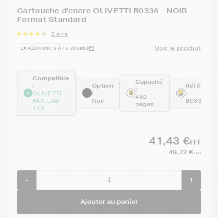
Cartouche d'encre OLIVETTI B0336 - NOIR -
Format Standard
2 avis
Voir le produit
EXPÉDITION : 6 À 15 JOURS
Compatible
Capacité
:
Option
Référenc
:
:
:
OLIVETTI
450
FAX LAB
Noir
B0336
pages
115
41,43 €
HT
49,72 €
TTC
-
+
Ajouter au panier