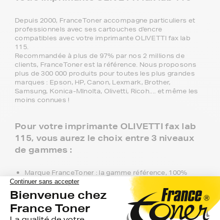
Depuis 2000, FranceToner accompagne particuliers et
professionnels avec ses cartouches d'encre
compatibles avec votre imprimante OLIVETTI fax lab
115.
Recommandée à plus de 97% par nos 2 millions de
clients, FranceToner est la référence. Nous proposons
plus de 300 000 produits pour toutes les plus grandes
marques : Epson, HP, Canon, Lexmark, Brother,
Samsung, Konica-MInolta, Olivetti, Ricoh.... et même les
moins connues !
Pour votre imprimante OLIVETTI fax lab
115, vous aurez le choix entre 3 niveaux
de gammes :
Marque FranceToner : la gamme référence, 100%
compatible, livraison offerte en point de retrait et
garantie deux ans. C'est le meilleur choix pour obtenir
une haute qualité à bas prix.
Gamme 1er Prix : produits compatibles avec votre
imprimante OLIVETTI fax lab 115 à prix discount.