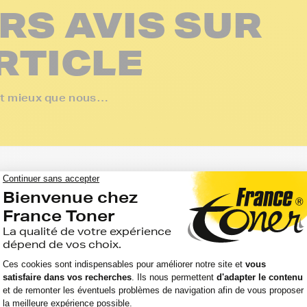
RS AVIS SUR
RTICLE
ent mieux que nous…
bre de copies
<
1
>