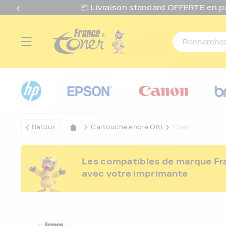
📦 Livraison standard O
FFERTE
en p
Retour
Cartouche encre OKI
Cyan
Les compatibles de marque Fran
avec votre imprimante