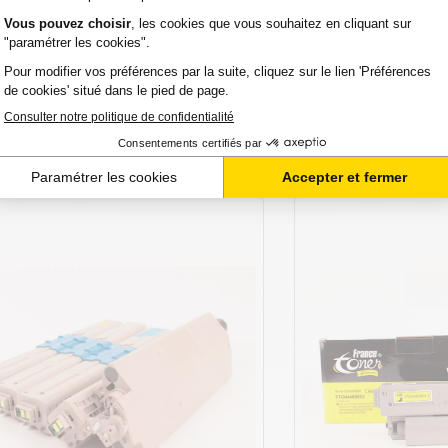
ui ! (hors Week-end et férié)