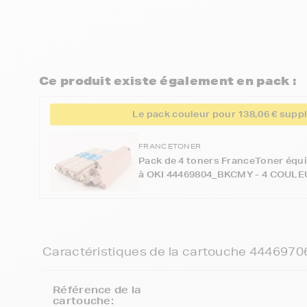
Ce produit existe également en pack :
Le pack couleur pour 138,06 € supp
FRANCETONER
Pack de 4 toners FranceToner équi
à OKI 44469804_BKCMY - 4 COULEU
Caractéristiques de la cartouche 4446970
Référence de la
cartouche: