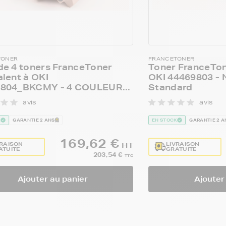
TONER
FRANCETONER
de 4 toners FranceToner
Toner FranceTon
alent à OKI
OKI 44469803 - 
804_BKCMY - 4 COULEUR...
Standard
avis
avis
K
GARANTIE 2 ANS
EN STOCK
GARANTIE 2 A
169,62 €
VRAISON
LIVRAISON
HT
ATUITE
GRATUITE
203,54 €
TTC
Ajouter au panier
Ajouter