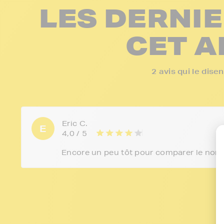
LES DERNIE
CET A
2 avis qui le dis
Eric C.
E
4,0 / 5
Encore un peu tôt pour comparer le nom