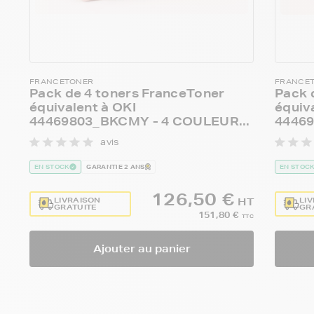
FRANCETONER
FRANCE
Pack de 4 toners FranceToner
Pack 
équivalent à OKI
équiv
44469803_BKCMY - 4 COULEUR...
44469
avis
EN STOCK
GARANTIE 2 ANS
EN STOC
126,50 €
LIVRAISON
LI
HT
GRATUITE
GR
151,80 €
TTC
Ajouter au panier