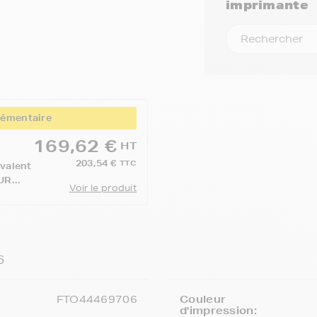
imprimante
lémentaire
169,62 €
HT
203,54 €
TTC
valent
R...
Voir le produit
6
FTO44469706
Couleur
d'impression: