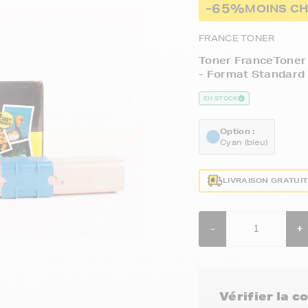
-65%
MOINS CH
FRANCE TONER
Toner FranceToner 
- Format Standard
EN STOCK
Option :
Cyan (bleu)
LIVRAISON GRATUI
-
+
Vérifier la 