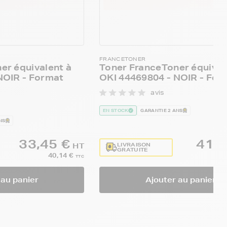
FRANCETONER
er équivalent à
Toner FranceToner équival
NOIR - Format
OKI 44469804 - NOIR - For
avis
EN STOCK
GARANTIE 2 ANS
NS
33,45 €
41,7
LIVRAISON
HT
GRATUITE
40,14 €
TTC
 au panier
Ajouter au panier