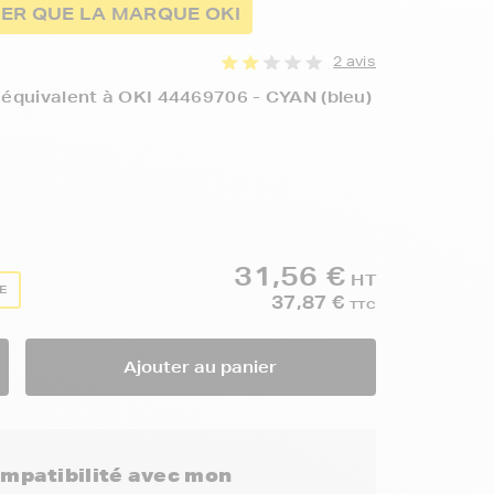
ER QUE LA MARQUE OKI
2 avis
équivalent à OKI 44469706 - CYAN (bleu)
31,56 €
HT
TE
37,87 €
TTC
Ajouter au panier
compatibilité avec mon