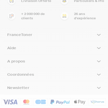
Livraison Offerte
Particuliers & Pro
+ 2 000 000 de
26 ans
clients
d'expérience
FranceToner
Aide
A propos
Coordonnées
Newsletter
5€ offerts sur votre 1ère
commande !