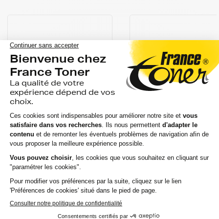
CANON
CANON
Recharge Encre
Recharge Encre
CANON GI50PGBK
CANON GI50C
(3386C001) - NOIR -
(3403C001) - CYAN
Format Standard
(bleu) - Format
Standard
avis
avis