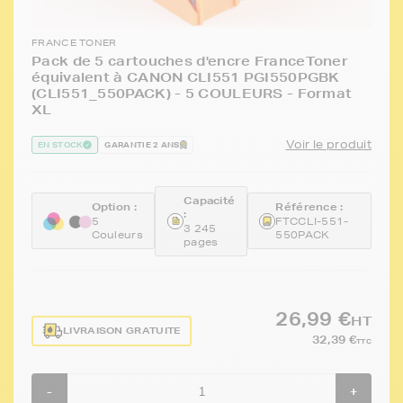
FRANCE TONER
Pack de 5 cartouches d'encre FranceToner
équivalent à CANON CLI551 PGI550PGBK
(CLI551_550PACK) - 5 COULEURS - Format
XL
Voir le produit
EN STOCK
GARANTIE 2 ANS
Capacité
Option :
Référence :
:
5
FTCCLI-551-
3 245
Couleurs
550PACK
pages
26,99 €
HT
LIVRAISON GRATUITE
32,39 €
TTC
-
+