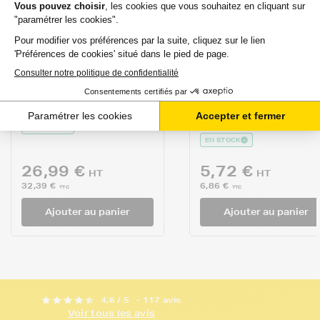
FRANCETONER
FRANCETONER
Pack de 5 cartouches
Cartouche d'encre
d'encre FranceToner
FranceToner
équivalent à CANON
équivalent à CANO
CLI551 PGI55...
CLI551BKXL
(6443B001) -...
avis
avis
EN STOCK
EN STOCK
26,99 €
5,72 €
HT
HT
32,39 €
6,86 €
TTC
TTC
Ajouter au panier
Ajouter au panier
4,6 / 5
- 117 avis
Voir tous les avis