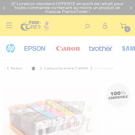
📦 Livraison standard O
FFERTE
en point de retrait pour
toute commande contenant au moins un produit de
marque FranceToner !
0
Retour
Cartouche encre CANON
5 couleurs