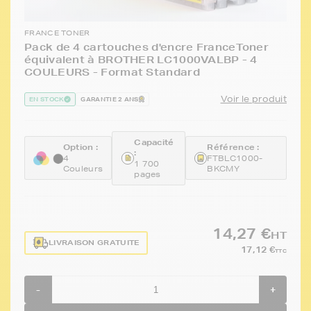
FRANCE TONER
Pack de 4 cartouches d'encre FranceToner
équivalent à BROTHER LC1000VALBP - 4
COULEURS - Format Standard
Voir le produit
EN STOCK
GARANTIE 2 ANS
Capacité
Option :
Référence :
:
4
FTBLC1000-
1 700
Couleurs
BKCMY
pages
14,27 €
HT
LIVRAISON GRATUITE
17,12 €
TTC
-
+