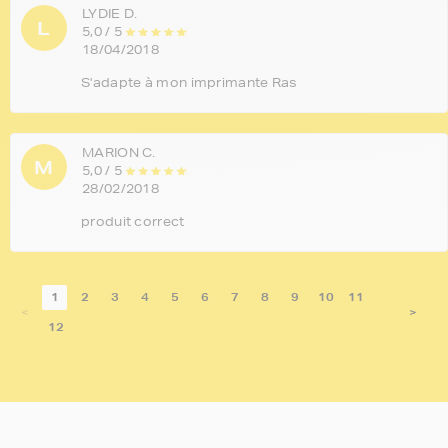
LYDIE D.
L
5,0 / 5
18/04/2018
S'adapte à mon imprimante Ras
MARION C.
M
5,0 / 5
28/02/2018
produit correct
1
2
3
4
5
6
7
8
9
10
11
<
>
12