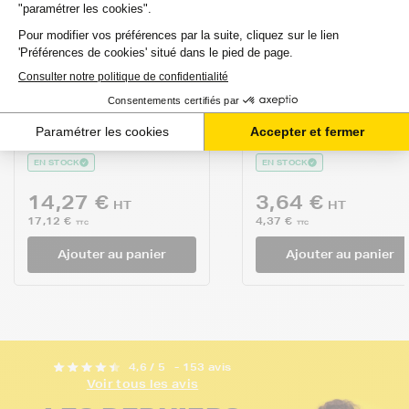
FRANCETONER
FRANCETONER
Pack de 4 cartouches
Cartouche d'encre
d'encre FranceToner
FranceToner
équivalent à
équivalent à
BROTHER
BROTHER LC-1000
LC1000VALB...
(LC1000BK)...
avis
avis
EN STOCK
EN STOCK
14,27 €
3,64 €
HT
HT
17,12 €
4,37 €
TTC
TTC
Ajouter au panier
Ajouter au panier
4,6 / 5
- 153 avis
Voir tous les avis