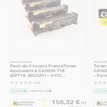
FRANCETONER
FRANCE
Pack de 4 toners FranceToner
Toner
équivalent à CANON 718
CANON
(EP718_BKCMY) - 4 CO...
- Form
avis
EN STOCK
GARANTIE 2 ANS
EN STOC
156,32 €
LIVRAISON
LI
HT
GRATUITE
GR