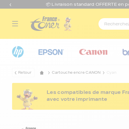
📦 Livraison standard O
FFERTE
en p
Retour
Cartouche encre CANON
Cyan
Les compatibles de marque Fran
avec votre imprimante