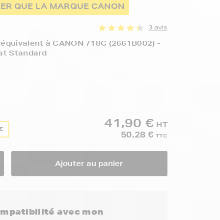
HER QUE LA MARQUE CANON
3 avis
 équivalent à CANON 718C (2661B002) -
at Standard
41,90 €
HT
TE
50,28 €
TTC
Ajouter au panier
compatibilité avec mon