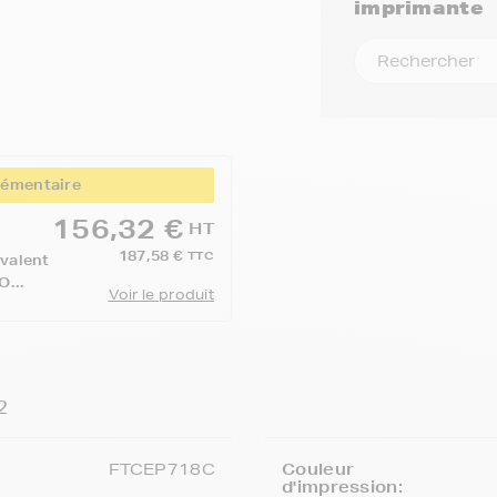
imprimante
lémentaire
156,32 €
HT
187,58 €
TTC
valent
...
Voir le produit
2
FTCEP718C
Couleur
d'impression: