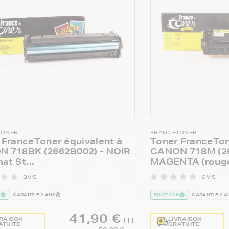
TONER
FRANCETONER
 FranceToner équivalent à
Toner FranceTon
 718BK (2662B002) - NOIR
CANON 718M (26
at St...
MAGENTA (rouge)
avis
avis
K
GARANTIE 2 ANS
EN STOCK
GARANTIE 2 A
41,90 €
VRAISON
LIVRAISON
HT
ATUITE
GRATUITE