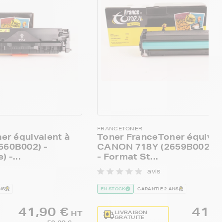
FRANCETONER
er équivalent à
Toner FranceToner équival
60B002) -
CANON 718Y (2659B002) -
 -...
- Format St...
avis
NS
EN STOCK
GARANTIE 2 ANS
41,90 €
41,9
LIVRAISON
HT
GRATUITE