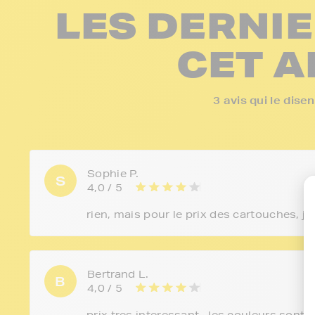
LES DERNIE
CET A
3 avis qui le dis
Sophie P.
S
4,0 / 5
rien, mais pour le prix des cartouches, j
Bertrand L.
B
4,0 / 5
prix tres interessant . les couleurs sont 