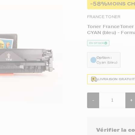
-58%
MOINS C
FRANCE TONER
Toner FranceToner
CYAN (bleu) - Form
EN STOCK
Option :
Cyan (bleu)
LIVRAISON GRATUI
-
+
Vérifier la 