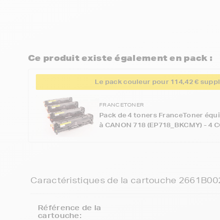
Ce produit existe également en pack :
Le pack couleur pour 114,42 € supp
FRANCETONER
Pack de 4 toners FranceToner équi
à CANON 718 (EP718_BKCMY) - 4 CO
Caractéristiques de la cartouche 2661B00
Référence de la
cartouche: