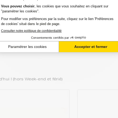
<
1
>
ui ! (hors Week-end et férié)