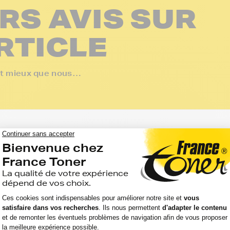
RS AVIS SUR
RTICLE
ent mieux que nous…
espère quel tienne au moins pendant un ans .
juste un peu plus pale qu avec origine Canon, sinon pas...