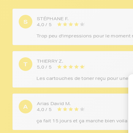
STÉPHANE F.
S
4,0 / 5
Trop peu d'impressions pour le moment m
THIERRY Z.
T
5,0 / 5
Les cartouches de toner reçu pour une i
Arias David M.
A
4,0 / 5
ça fait 15 jours et ça marche bien voila