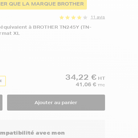
ER QUE LA MARQUE BROTHER
11 avis
 équivalent à BROTHER TN245Y (TN-
ormat XL
34,22 €
HT
TE
41,06 €
TTC
Ajouter au panier
compatibilité avec mon