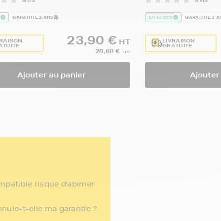
K
GARANTIE 2 ANS
EN STOCK
GARANTIE 2 A
23,90 €
VRAISON
LIVRAISON
HT
ATUITE
GRATUITE
28,68 €
TTC
Ajouter au panier
Ajouter
ompatible risque d'abimer
nnule-t-elle ma garantie ?