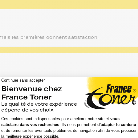
ais les premières donnent satisfaction.
mprimante Brother sont parfaitement compatible.