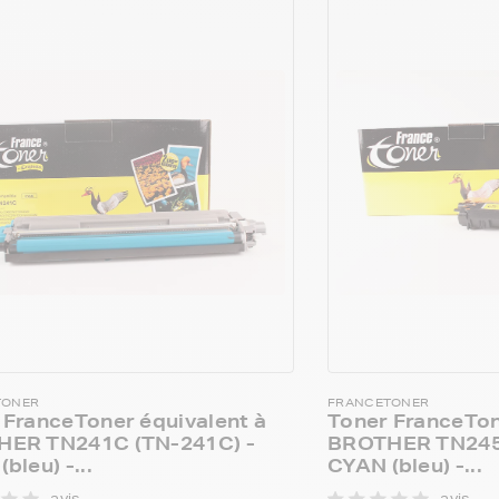
TONER
FRANCETONER
 FranceToner équivalent à
Toner FranceTon
ER TN241C (TN-241C) -
BROTHER TN245C
bleu) -...
CYAN (bleu) -...
avis
avis