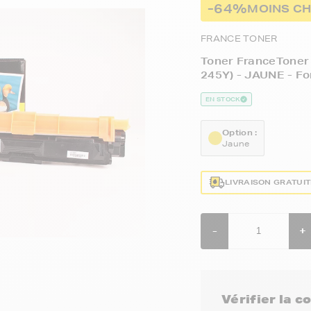
-64%
MOINS CH
FRANCE TONER
Toner FranceToner
245Y) - JAUNE - F
EN STOCK
Option :
Jaune
LIVRAISON GRATUI
-
+
Vérifier la 