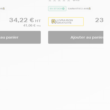
NS
EN STOCK
GARANTIE 2 ANS
34,22 €
23,9
LIVRAISON
HT
GRATUITE
41,06 €
TTC
 au panier
Ajouter au panier