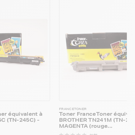
FRANCETONER
er équivalent à
Toner FranceToner équival
 (TN-245C) -
BROTHER TN241M (TN-241
MAGENTA (rouge...
avis