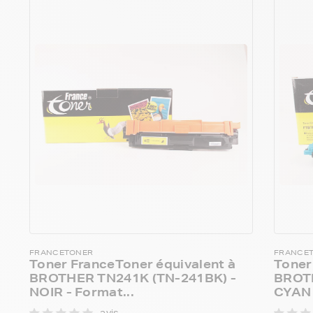
FRANCETONER
FRANCE
Toner FranceToner équivalent à
Toner
BROTHER TN241K (TN-241BK) -
BROTH
NOIR - Format...
CYAN (
avis