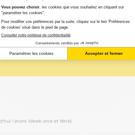
la cartouche va durer dans le temps : les cartouches d'o.
<
1
2
>
ui ! (hors Week-end et férié)