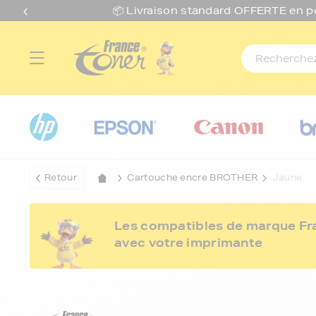
📦 Livraison standard O
FFERTE
en p
Retour
Cartouche encre BROTHER
Jaune
Les compatibles de marque Fran
avec votre imprimante