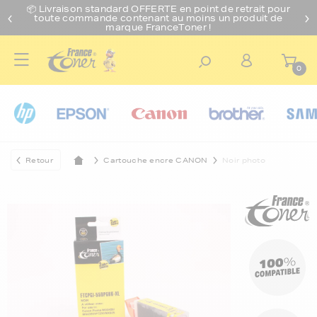
📦 Livraison standard O
FFERTE
en point de retrait pour
toute commande contenant au moins un produit de
marque FranceToner !
0
Retour
Cartouche encre CANON
Noir photo