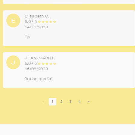
Elisabeth C.
E
5,0 / 5
14/11/2023
OK
JEAN-MARC F.
J
5,0 / 5
16/08/2023
Bonne qualité.
<
1
2
3
4
>