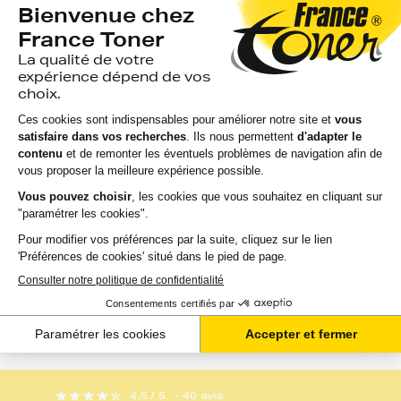
FRANCETONER
FRANCETONER
Pack de 5 cartouches
Cartouche d'encre
d'encre FranceToner
FranceToner
équivalent à CANON
équivalent à CANO
CLI551 PGI55...
CLI551BKXL
(6443B001) -...
avis
avis
EN STOCK
GARANTIE 2 ANS
EN STOCK
GARANTIE 2 ANS
LIVRAISON GRATUITE
LIVRAISON GRATUIT
26,99 €
5,72 €
HT
HT
32,39 €
6,86 €
TTC
TTC
Ajouter au panier
Ajouter au panier
4,5 / 5
- 40 avis