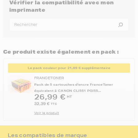
Vérifier la compatibilité avec mon
imprimante
Ce produit existe également en pack :
Le pack couleur pour 21,89 € supplémentaire
FRANCETONER
Pack de 5 cartouches d'encre FranceToner
équivalent à CANON CLI551 PGI55...
26,99 €
HT
32,39 €
TTC
Voir le produit
Les compatibles de marque