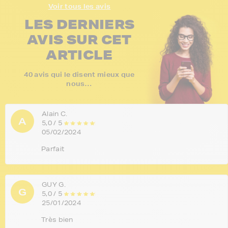
Voir tous les avis
LES DERNIERS
AVIS SUR CET
ARTICLE
40 avis qui le disent mieux que
nous…
Alain C.
A
5,0 / 5
05/02/2024
Parfait
GUY G.
G
5,0 / 5
25/01/2024
Très bien