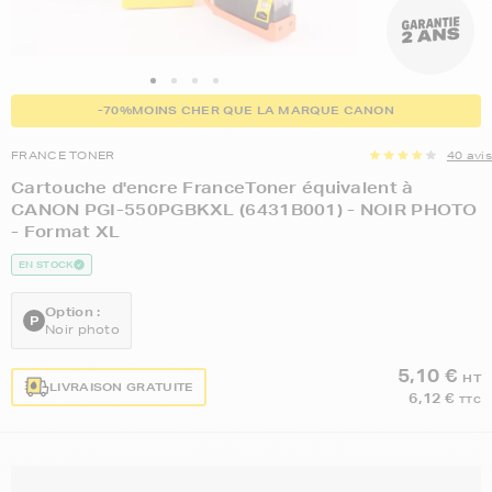
-70%
MOINS CHER QUE LA MARQUE CANON
FRANCE TONER
40 avis
Cartouche d'encre FranceToner équivalent à
CANON PGI-550PGBKXL (6431B001) - NOIR PHOTO
- Format XL
EN STOCK
Option :
Noir photo
5,10 €
HT
LIVRAISON GRATUITE
6,12 €
TTC