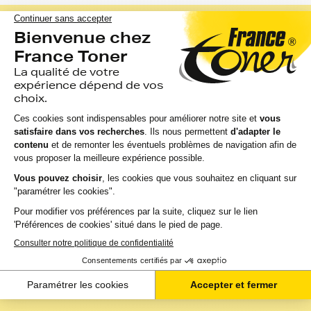
4,7 / 5
- 3 avis
Voir tous les avis
LES DERNIERS
AVIS SUR CET
ARTICLE
3 avis qui le disent mieux que nous…
Hugues B.
H
4,0 / 5
16/09/2010
Même durée et qualité quasiment équivalente à
l'originale.
<
1
>