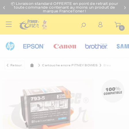
📦 Livraison standard O
FFERTE
en point de retrait pour
toute commande contenant au moins un produit de
marque FranceToner !
0
Retour
Cartouche encre PITNEY BOWES
Bleu