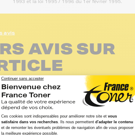
1993 et la loi 1995 / 1996 du 1er février 1995.
s avis
RS AVIS SUR
RTICLE
ent mieux que nous…
<
>