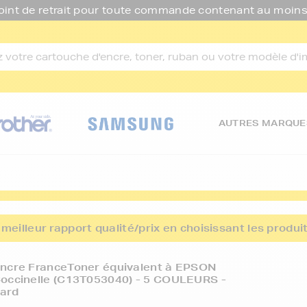
oint de retrait pour toute commande contenant au moins
AUTRES MARQUE
meilleur rapport qualité/prix en choisissant les produ
encre FranceToner équivalent à EPSON
Coccinelle (C13T053040) - 5 COULEURS -
ard