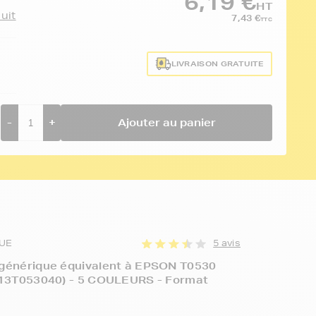
6,19 €
HT
duit
7,43 €
TTC
LIVRAISON GRATUITE
-
+
Ajouter au panier
UE
5 avis
 générique équivalent à EPSON T0530
(C13T053040) - 5 COULEURS - Format