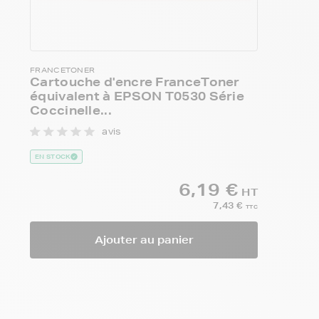
FRANCETONER
Cartouche d'encre FranceToner
équivalent à EPSON T0530 Série
Coccinelle...
avis
EN STOCK
6,19 €
HT
7,43 €
TTC
Ajouter au panier