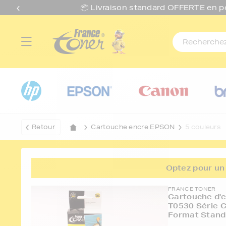
📦 Livraison standard O
FFERTE
en p
Retour
Cartouche encre EPSON
5 couleurs
Optez pour un 
FRANCE TONER
Cartouche d'
T0530 Série 
Format Stand