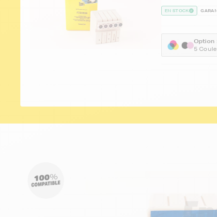
EN STOCK
GARAN
Option 
5 Coule