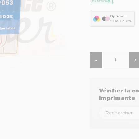
EN STOCK
Option :
5 Couleurs
-
+
Vérifier la 
imprimante