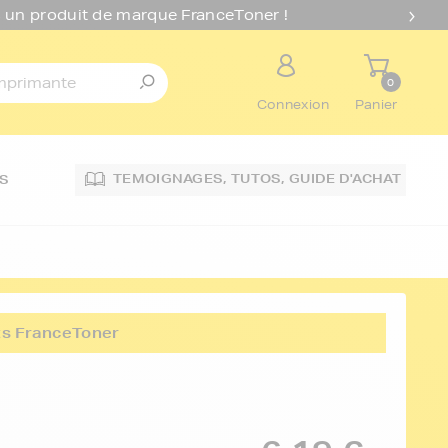
 un produit de marque FranceToner !
0
Connexion
Panier
TEMOIGNAGES,
TUTOS,
GUIDE D'ACHAT
S
its FranceToner