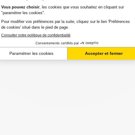
ui ! (hors Week-end et férié)