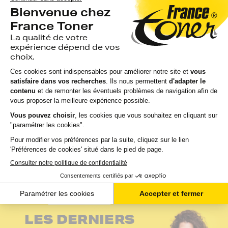
d'encre FranceToner
FranceToner
équivalent à HP 338
équivalent à HP 336
343 (C8765E...
(C9362EE) - NOIR -
For...
avis
avis
EN STOCK
GARANTIE 2 ANS
EN STOCK
GARANTIE 2 ANS
LIVRAISON GRATUITE
LIVRAISON GRATUIT
24,75 €
9,26 €
HT
HT
29,70 €
11,11 €
TTC
TTC
Ajouter au panier
Ajouter au panier
4,6 / 5
- 237 avis
Voir tous les avis
LES DERNIERS