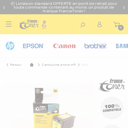
📦 Livraison standard O
FFERTE
en point de retrait pour
toute commande contenant au moins un produit de
marque FranceToner !
0
Retour
Cartouche encre HP
Noir