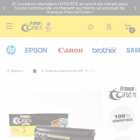
📦 Livraison standard O
FFERTE
en point de retrait pour
toute commande contenant au moins un produit de
marque FranceToner !
0
Retour
Cartouche encre HP
Noir