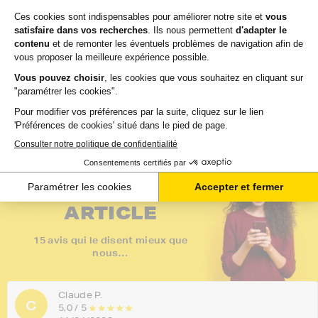
65,50 €
19,50 €
HT
HT
78,60 €
23,40 €
TTC
TTC
Ajouter au panier
Ajouter au panier
4,7 / 5
- 15 avis
Voir tous les avis
LES DERNIERS
AVIS SUR CET
ARTICLE
15 avis qui le disent mieux que
nous…
Claude P.
C
5,0 / 5