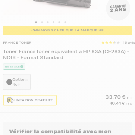
-54%
MOINS CHER QUE LA MARQUE HP
FRANCE TONER
15 avis
Toner FranceToner équivalent à HP 83A (CF283A) -
NOIR - Format Standard
EN STOCK
Option :
Noir
33,70 €
HT
LIVRAISON GRATUITE
40,44 €
TTC
Vérifier la compatibilité avec mon