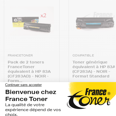
FRANCETONER
COMPATIBLE
Pack de 2 toners
Toner générique
FranceToner
équivalent à HP 83A
équivalent à HP 83A
(CF283A) - NOIR -
(CF283AD) - NOIR -
Format Standard
Form...
avis
avis
EN STOCK
GARANTIE 2 ANS
EN STOCK
GARANTIE 2 ANS
LIVRAISON GRATUIT
LIVRAISON GRATUITE