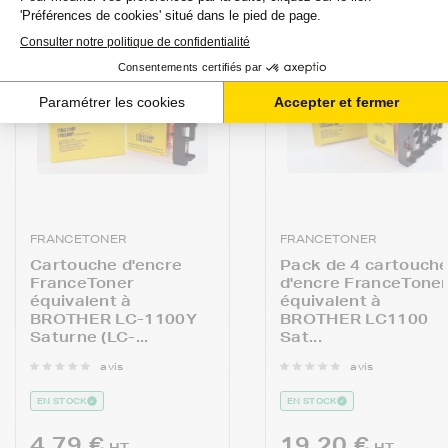
FRANCETONER
FRANCETONER
Cartouche d'encre
Pack de 4 cartouch
FranceToner
d'encre FranceTone
équivalent à
équivalent à
BROTHER LC-1100Y
BROTHER LC1100
Saturne (LC-...
Sat...
avis
avis
EN STOCK
EN STOCK
4,79 €
19,20 €
HT
HT