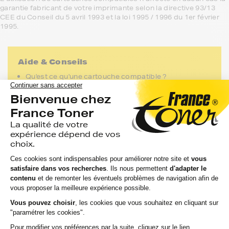
garantie fabricant de votre imprimante selon la directive 93/13
CEE du Conseil du 5 avril 1993 et la loi 1995 / 1996 du 1er février
1995.
Aide & Conseils
Qu'est ce qu'une cartouche compatible ?
Entretien : est-ce qu'utiliser une cartouche
compatible risque d'abimer mon imprimante ?
Garantie : utiliser une cartouche compatible annule-t-
elle ma garantie ?
Recommandé pour vous
Commandez avant 12h pour une expédition aujourd’hui !
(hors Week-end et férié)