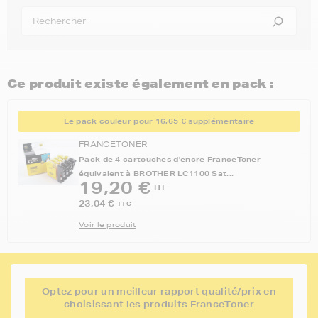
Ce produit existe également en pack :
Le pack couleur pour 16,65 € supplémentaire
FRANCETONER
Pack de 4 cartouches d'encre FranceToner
équivalent à BROTHER LC1100 Sat...
19,20 €
HT
23,04 €
TTC
Voir le produit
Optez pour un meilleur rapport qualité/prix en
choisissant les produits FranceToner