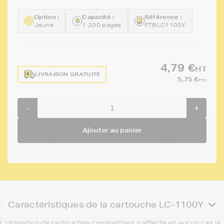
Option :
Capacité :
Référence :
Jaune
1 200 pages
FTBLC1100Y
4,79 €
HT
LIVRAISON GRATUITE
5,75 €
TTC
-
+
Ajouter au panier
Caractéristiques de la cartouche LC-1100Y
L’utilisation de cartouches compatibles n’affecte en aucun cas la