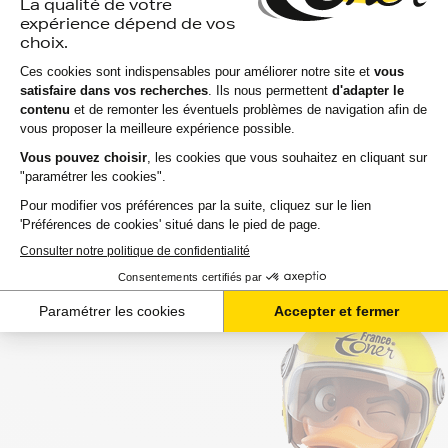
Notre équipe de conseillers se tient à
votre disposition si vous avez des
questions.
Nous sommes disponibles depuis votre espace client ou
directement par téléphone. N'hésitez pas à regarder nos
packs de cartouches si vous souhaitez optimiser le coût
à la feuille imprimée.
Toutes nos livraisons sont suivies depuis notre entrepôt
à leur arrivée chez vous ou au point de retrait. Nous
assurons une livraison rapide, sachant que votre
commande est souvent attendue avec impatience.