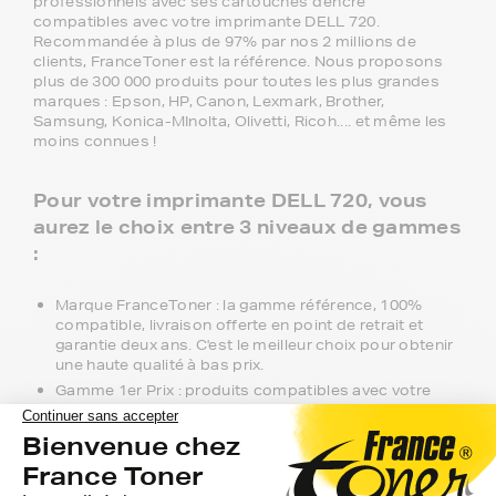
professionnels avec ses cartouches d'encre
compatibles avec votre imprimante DELL 720.
Recommandée à plus de 97% par nos 2 millions de
clients, FranceToner est la référence. Nous proposons
plus de 300 000 produits pour toutes les plus grandes
marques : Epson, HP, Canon, Lexmark, Brother,
Samsung, Konica-MInolta, Olivetti, Ricoh.... et même les
moins connues !
Pour votre imprimante DELL 720, vous
aurez le choix entre 3 niveaux de gammes
:
Marque FranceToner : la gamme référence, 100%
compatible, livraison offerte en point de retrait et
garantie deux ans. C'est le meilleur choix pour obtenir
une haute qualité à bas prix.
Gamme 1er Prix : produits compatibles avec votre
imprimante DELL 720 à prix discount.
Marque Constructeur : les cartouches d'encre du
constructeur de votre imprimante DELL 720. Si vous
voulez évitez la queue en magasin, il vous suffit de
commander ici.