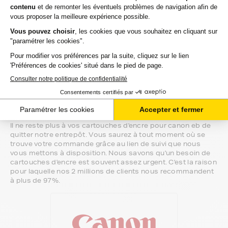
Si vous avez la moindre question sur la
compatibilité de votre produit avec votre
imprimante canon eb, nous sommes à votre
écoute.
Notre équipe de conseillers saura vous accompagner sur le
meilleur choix ou sur l'installation de vos cartouches
d'encre. Ils sont disponibles soit par message au sein de
votre espace client ou directement par téléphone.
Une fois votre choix effectué, votre paiement est effectué
de manière complètement sécurisée. Plusieurs moyens de
paiements sont proposés selon vos besoins.
Il ne reste plus à vos cartouches d'encre pour canon eb de
quitter notre entrepôt. Vous saurez à tout moment où se
trouve votre commande grâce au lien de suivi que nous
vous mettons à disposition. Nous savons qu'un besoin de
cartouches d'encre est souvent assez urgent. C'est la raison
pour laquelle nos 2 millions de clients nous recommandent
à plus de 97%.