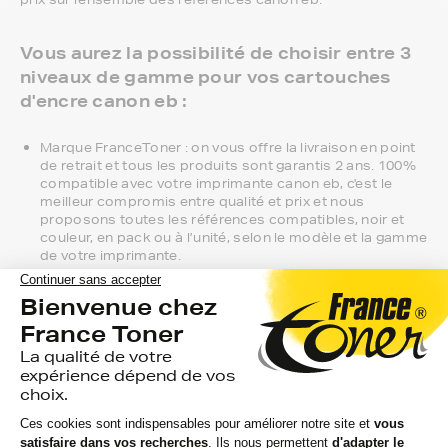
Vous aurez la possibilité de choisir entre 3
niveaux de gamme pour vos cartouches
d'encre canon eb :
Marque FranceToner : on vous offre la livraison en point
de retrait et tous les produits sont garantis 2 ans. 100%
compatible avec votre imprimante canon eb, c'est le
meilleur compromis entre qualité et prix et nous
proposons toutes les références compatibles, noir et
couleur, en pack ou à l’unité, selon le modèle et la gamme
de votre imprimante.
Gamme 1er Prix : compatibles avec votre imprimante
canon eb, ces produits sans marque sont ceux de notre
gamme discount.
Marque constructeur : si vous avez l'habitude d'aller
chercher vos cartouches d'encre canon eb en magasin,
gagnez du temps en vous faisant livrer directement chez
vous.