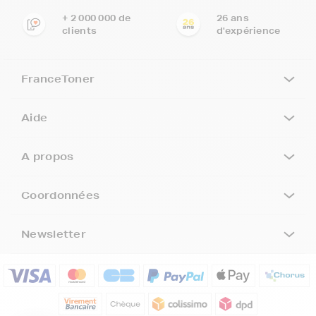
+ 2 000 000 de
26 ans
clients
d'expérience
FranceToner
Aide
A propos
Coordonnées
Newsletter
5€ offerts sur votre 1ère
commande !
5
€
Inscrivez-vous à notre newsletter, suivez notre actualité et