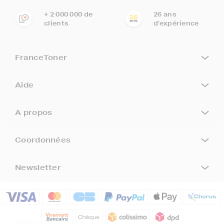
+ 2 000 000 de
26 ans
clients
d'expérience
FranceToner
Aide
A propos
Coordonnées
Newsletter
5€ offerts sur votre 1ère
commande !
5
€
Inscrivez-vous à notre newsletter, suivez notre actualité et