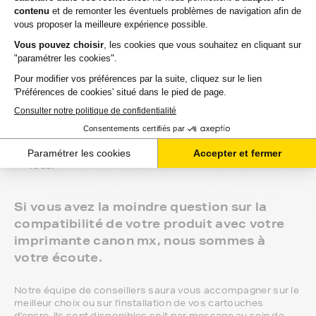
de retrait et tous les produits sont garantis 2 ans. 100%
compatible avec votre imprimante canon mx, c'est le
meilleur compromis entre qualité et prix et nous
proposons toutes les références compatibles, noir et
couleur, en pack ou à l’unité, selon le modèle et la gamme
de votre imprimante.
Gamme 1er Prix : compatibles avec votre imprimante
canon mx, ces produits sans marque sont ceux de notre
gamme discount.
Marque constructeur : si vous avez l'habitude d'aller
chercher vos cartouches d'encre canon mx en magasin,
gagnez du temps en vous faisant livrer directement chez
vous.
Si vous avez la moindre question sur la
compatibilité de votre produit avec votre
imprimante canon mx, nous sommes à
votre écoute.
Notre équipe de conseillers saura vous accompagner sur le
meilleur choix ou sur l'installation de vos cartouches
d'encre. Ils sont disponibles soit par message au sein de