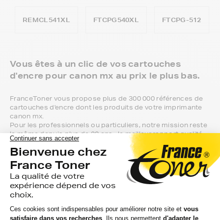
REMCL541XL
FTCPG540XL
FTCPG-512
Vous êtes à un clic de vos cartouches
d'encre pour canon mx au prix le plus bas.
FranceToner vous propose plus de 300 000 références de
cartouches d'encre dont les produits de votre imprimante
canon mx.
Pour les professionnels ou particuliers, notre mission reste
la même depuis plus de 20 ans : le meilleur rapport qualité
prix sur l'ensemble des références canon mx.
Vous aurez la possibilité de choisir entre 3
niveaux de gamme pour vos cartouches
d'encre canon mx :
Marque FranceToner : on vous offre la livraison en point