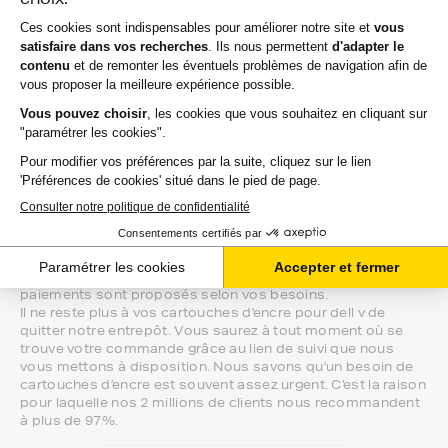
vous.
Si vous avez la moindre question sur la
compatibilité de votre produit avec votre
imprimante dell v, nous sommes à votre
écoute.
Notre équipe de conseillers saura vous accompagner sur le
meilleur choix ou sur l'installation de vos cartouches
d'encre. Ils sont disponibles soit par message au sein de
votre espace client ou directement par téléphone.
Une fois votre choix effectué, votre paiement est effectué
de manière complètement sécurisée. Plusieurs moyens de
paiements sont proposés selon vos besoins.
Il ne reste plus à vos cartouches d'encre pour dell v de
quitter notre entrepôt. Vous saurez à tout moment où se
trouve votre commande grâce au lien de suivi que nous
vous mettons à disposition. Nous savons qu'un besoin de
cartouches d'encre est souvent assez urgent. C'est la raison
pour laquelle nos 2 millions de clients nous recommandent
à plus de 97%.