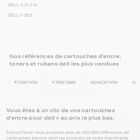
DELL V 313 W
DELL V 505
Nos références de cartouches d'encre,
toners et rubans dell les plus vendues
FTDX737N
FTDX738N
GENEX737N
GE
Vous êtes à un clic de vos cartouches
d'encre pour dell v au prix le plus bas.
FranceToner vous propose plus de 300 000 références de
cartouches d'encre dont les produits de votre imprimante