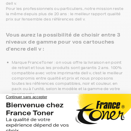
dell v.
Pour les professionnels ou particuliers, notre mission reste
la même depuis plus de 20 ans : le meilleur rapport qualité
prix sur l'ensemble des références dell v.
Vous aurez la possibilité de choisir entre 3
niveaux de gamme pour vos cartouches
d'encre dell v :
Marque FranceToner : on vous offre la livraison en point
de retrait et tous les produits sont garantis 2 ans. 100%
compatible avec votre imprimante dell v, c'est le meilleur
compromis entre qualité et prix et nous proposons
toutes les références compatibles, noir et couleur, en
pack ou à l’unité, selon le modèle et la gamme de votre
imprimante.
Gamme 1er Prix : compatibles avec votre imprimante dell
v, ces produits sans marque sont ceux de notre gamme
discount.
Marque constructeur : si vous avez l'habitude d'aller
chercher vos cartouches d'encre dell v en magasin,
gagnez du temps en vous faisant livrer directement chez