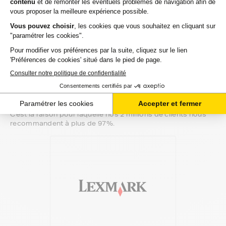
Notre équipe de conseillers saura vous accompagner sur le
meilleur choix ou sur l'installation de vos cartouches
d'encre. Ils sont disponibles soit par message au sein de
votre espace client ou directement par téléphone.
Une fois votre choix effectué, votre paiement est effectué
de manière complètement sécurisée. Plusieurs moyens de
paiements sont proposés selon vos besoins.
Il ne reste plus à vos cartouches d'encre pour lexmark all-in-
one-f de quitter notre entrepôt. Vous saurez à tout moment
où se trouve votre commande grâce au lien de suivi que
nous vous mettons à disposition. Nous savons qu'un
besoin de cartouches d'encre est souvent assez urgent.
C'est la raison pour laquelle nos 2 millions de clients nous
recommandent à plus de 97%.