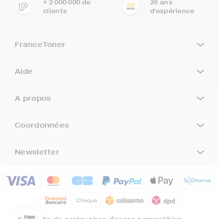
+ 2 000 000 de
26 ans
clients
d'expérience
FranceToner
Aide
A propos
Coordonnées
Newsletter
5€ offerts sur votre 1ère
commande !
5
€
Inscrivez-vous à notre newsletter, suivez notre actualité et
bénéficiez immédiatement
d’une remise de 5€
sur votre 1ère