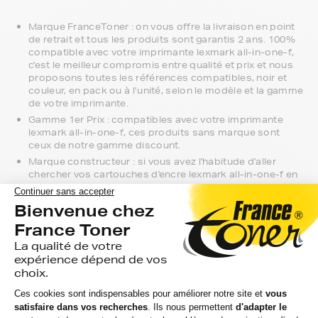
Marque FranceToner : on vous offre la livraison en point
de retrait et tous les produits sont garantis 2 ans. 100%
compatible avec votre imprimante lexmark all-in-one-f,
c'est le meilleur compromis entre qualité et prix et nous
proposons toutes les références compatibles, noir et
couleur, en pack ou à l’unité, selon le modèle et la gamme
de votre imprimante.
Gamme 1er Prix : compatibles avec votre imprimante
lexmark all-in-one-f, ces produits sans marque sont
ceux de notre gamme discount.
Marque constructeur : si vous avez l'habitude d'aller
chercher vos cartouches d'encre lexmark all-in-one-f en
magasin, gagnez du temps en vous faisant livrer
directement chez vous.
Si vous avez la moindre question sur la
compatibilité de votre produit avec votre
imprimante lexmark all-in-one-f, nous
sommes à votre écoute.