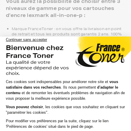
Vous aurez la possibilité de choisir entre 3
niveaux de gamme pour vos cartouches
d'encre lexmark all-in-one-p :
Marque FranceToner : on vous offre la livraison en point
de retrait et tous les produits sont garantis 2 ans. 100%
compatible avec votre imprimante lexmark all-in-one-p,
c'est le meilleur compromis entre qualité et prix et nous
proposons toutes les références compatibles, noir et
couleur, en pack ou à l’unité, selon le modèle et la gamme
de votre imprimante.
Gamme 1er Prix : compatibles avec votre imprimante
lexmark all-in-one-p, ces produits sans marque sont
ceux de notre gamme discount.
Marque constructeur : si vous avez l'habitude d'aller
chercher vos cartouches d'encre lexmark all-in-one-p en
magasin, gagnez du temps en vous faisant livrer
directement chez vous.
Si vous avez la moindre question sur la
compatibilité de votre produit avec votre