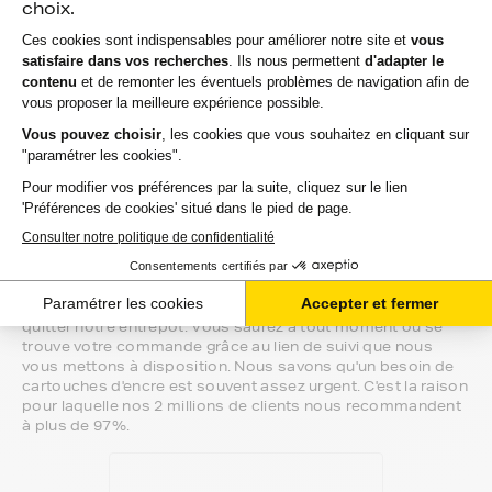
Si vous avez la moindre question sur la
compatibilité de votre produit avec votre
imprimante lexmark f, nous sommes à votre
écoute.
Notre équipe de conseillers saura vous accompagner sur le
meilleur choix ou sur l'installation de vos cartouches
d'encre. Ils sont disponibles soit par message au sein de
votre espace client ou directement par téléphone.
Une fois votre choix effectué, votre paiement est effectué
de manière complètement sécurisée. Plusieurs moyens de
paiements sont proposés selon vos besoins.
Il ne reste plus à vos cartouches d'encre pour lexmark f de
quitter notre entrepôt. Vous saurez à tout moment où se
trouve votre commande grâce au lien de suivi que nous
vous mettons à disposition. Nous savons qu'un besoin de
cartouches d'encre est souvent assez urgent. C'est la raison
pour laquelle nos 2 millions de clients nous recommandent
à plus de 97%.