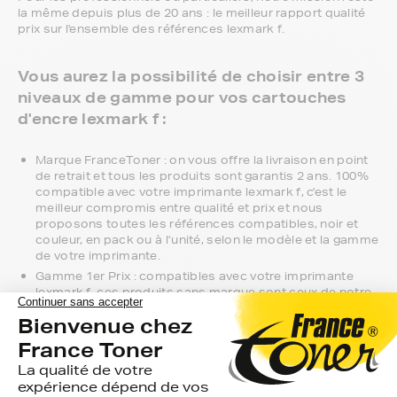
la même depuis plus de 20 ans : le meilleur rapport qualité
prix sur l'ensemble des références lexmark f.
Vous aurez la possibilité de choisir entre 3
niveaux de gamme pour vos cartouches
d'encre lexmark f :
Marque FranceToner : on vous offre la livraison en point
de retrait et tous les produits sont garantis 2 ans. 100%
compatible avec votre imprimante lexmark f, c'est le
meilleur compromis entre qualité et prix et nous
proposons toutes les références compatibles, noir et
couleur, en pack ou à l’unité, selon le modèle et la gamme
de votre imprimante.
Gamme 1er Prix : compatibles avec votre imprimante
lexmark f, ces produits sans marque sont ceux de notre
gamme discount.
Marque constructeur : si vous avez l'habitude d'aller
chercher vos cartouches d'encre lexmark f en magasin,
gagnez du temps en vous faisant livrer directement chez
vous.