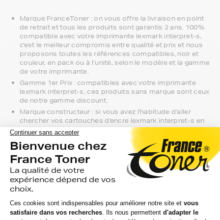
Marque FranceToner : on vous offre la livraison en point
de retrait et tous les produits sont garantis 2 ans. 100%
compatible avec votre imprimante lexmark interpret-s,
c'est le meilleur compromis entre qualité et prix et nous
proposons toutes les références compatibles, noir et
couleur, en pack ou à l’unité, selon le modèle et la gamme
de votre imprimante.
Gamme 1er Prix : compatibles avec votre imprimante
lexmark interpret-s, ces produits sans marque sont ceux
de notre gamme discount.
Marque constructeur : si vous avez l'habitude d'aller
chercher vos cartouches d'encre lexmark interpret-s en
magasin, gagnez du temps en vous faisant livrer
directement chez vous.
Si vous avez la moindre question sur la
compatibilité de votre produit avec votre
imprimante lexmark interpret-s, nous
sommes à votre écoute.