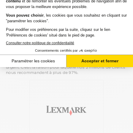
Notre équipe de conseillers saura vous accompagner sur le
meilleur choix ou sur l'installation de vos cartouches
d'encre. Ils sont disponibles soit par message au sein de
votre espace client ou directement par téléphone.
Une fois votre choix effectué, votre paiement est effectué
de manière complètement sécurisée. Plusieurs moyens de
paiements sont proposés selon vos besoins.
Il ne reste plus à vos cartouches d'encre pour lexmark
interpret-s de quitter notre entrepôt. Vous saurez à tout
moment où se trouve votre commande grâce au lien de
suivi que nous vous mettons à disposition. Nous savons
qu'un besoin de cartouches d'encre est souvent assez
urgent. C'est la raison pour laquelle nos 2 millions de clients
nous recommandent à plus de 97%.