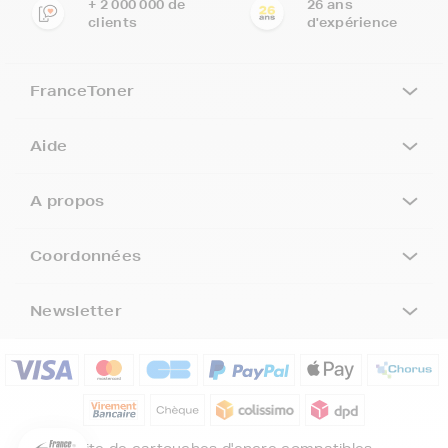
+ 2 000 000 de
26 ans
clients
d'expérience
FranceToner
Aide
A propos
Coordonnées
Newsletter
5€ offerts sur votre 1ère
commande !
5
€
Inscrivez-vous à notre newsletter, suivez notre actualité et
bénéficiez immédiatement
d’une remise de 5€
sur votre 1ère