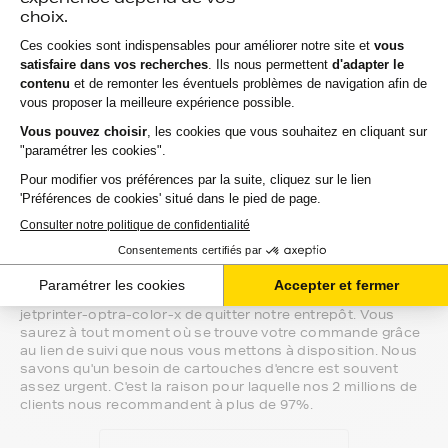
Si vous avez la moindre question sur la
compatibilité de votre produit avec votre
imprimante lexmark jetprinter-optra-color-
x, nous sommes à votre écoute.
Notre équipe de conseillers saura vous accompagner sur le
meilleur choix ou sur l'installation de vos cartouches
d'encre. Ils sont disponibles soit par message au sein de
votre espace client ou directement par téléphone.
Une fois votre choix effectué, votre paiement est effectué
de manière complètement sécurisée. Plusieurs moyens de
paiements sont proposés selon vos besoins.
Il ne reste plus à vos cartouches d'encre pour lexmark
jetprinter-optra-color-x de quitter notre entrepôt. Vous
saurez à tout moment où se trouve votre commande grâce
au lien de suivi que nous vous mettons à disposition. Nous
savons qu'un besoin de cartouches d'encre est souvent
assez urgent. C'est la raison pour laquelle nos 2 millions de
clients nous recommandent à plus de 97%.