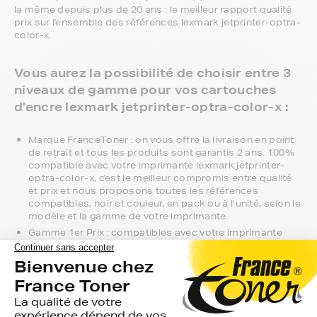
la même depuis plus de 20 ans : le meilleur rapport qualité
prix sur l'ensemble des références lexmark jetprinter-optra-
color-x.
Vous aurez la possibilité de choisir entre 3
niveaux de gamme pour vos cartouches
d'encre lexmark jetprinter-optra-color-x :
Marque FranceToner : on vous offre la livraison en point
de retrait et tous les produits sont garantis 2 ans. 100%
compatible avec votre imprimante lexmark jetprinter-
optra-color-x, c'est le meilleur compromis entre qualité
et prix et nous proposons toutes les références
compatibles, noir et couleur, en pack ou à l’unité, selon le
modèle et la gamme de votre imprimante.
Gamme 1er Prix : compatibles avec votre imprimante
lexmark jetprinter-optra-color-x, ces produits sans
marque sont ceux de notre gamme discount.
Marque constructeur : si vous avez l'habitude d'aller
chercher vos cartouches d'encre lexmark jetprinter-
optra-color-x en magasin, gagnez du temps en vous
faisant livrer directement chez vous.