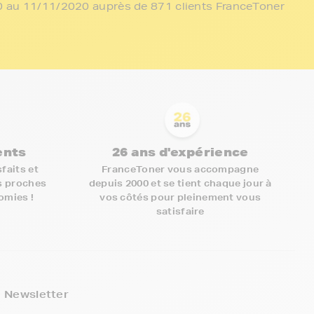
/10 au 11/11/2020 auprès de 871 clients FranceToner
ients
26 ans d'expérience
faits et
FranceToner vous accompagne
s proches
depuis 2000 et se tient chaque jour à
nomies !
vos côtés pour pleinement vous
satisfaire
5€ offerts sur votre 1ère
commande !
Newsletter