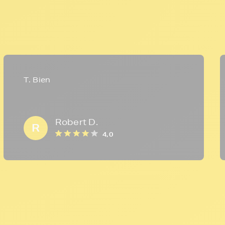
T. Bien
Robert D.
R
4,0