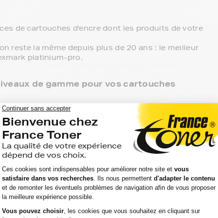
es de cartouches d'encre dont les produits de votre
ion reste la même depuis plus de 20 ans : le meilleur
lexmark platinium-pro.
 3 niveaux de gamme pour vos cartouches
 point de retrait et tous les produits sont garantis 2
mark platinium-pro, c'est le meilleur compromis
s références compatibles, noir et couleur, en pack ou
imprimante.
ante lexmark platinium-pro, ces produits sans
aller chercher vos cartouches d'encre lexmark
us faisant livrer directement chez vous.