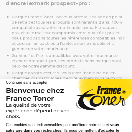
d'encre lexmark prospect-pro :
Marque FranceToner : on vous offre la livraison en point
de retrait et tous les produits sont garantis 2 ans. 100%
compatible avec votre imprimante lexmark prospect-
pro, c'est le meilleur compromis entre qualité et prix et
nous proposons toutes les références compatibles, noir
et couleur, en pack ou à l’unité, selon le modèle et la
gamme de votre imprimante.
Gamme 1er Prix : compatibles avec votre imprimante
lexmark prospect-pro, ces produits sans marque sont
ceux de notre gamme discount.
Marque constructeur : si vous avez l'habitude d'aller
chercher vos cartouches d'encre lexmark prospect-pro
en magasin, gagnez du temps en vous faisant livrer
directement chez vous.
Si vous avez la moindre question sur la
compatibilité de votre produit avec votre
imprimante lexmark prospect-pro, nous
sommes à votre écoute.