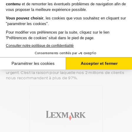
Notre équipe de conseillers saura vous accompagner sur le
meilleur choix ou sur l'installation de vos cartouches
d'encre. Ils sont disponibles soit par message au sein de
votre espace client ou directement par téléphone.
Une fois votre choix effectué, votre paiement est effectué
de manière complètement sécurisée. Plusieurs moyens de
paiements sont proposés selon vos besoins.
Il ne reste plus à vos cartouches d'encre pour lexmark
prospect-pro de quitter notre entrepôt. Vous saurez à tout
moment où se trouve votre commande grâce au lien de
suivi que nous vous mettons à disposition. Nous savons
qu'un besoin de cartouches d'encre est souvent assez
urgent. C'est la raison pour laquelle nos 2 millions de clients
nous recommandent à plus de 97%.