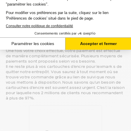
compatibilité de votre produit avec votre
imprimante lexmark s, nous sommes à
votre écoute.
Notre équipe de conseillers saura vous accompagner sur le
meilleur choix ou sur l'installation de vos cartouches
d'encre. Ils sont disponibles soit par message au sein de
votre espace client ou directement par téléphone.
Une fois votre choix effectué, votre paiement est effectué
de manière complètement sécurisée. Plusieurs moyens de
paiements sont proposés selon vos besoins.
Il ne reste plus à vos cartouches d'encre pour lexmark s de
quitter notre entrepôt. Vous saurez à tout moment où se
trouve votre commande grâce au lien de suivi que nous
vous mettons à disposition. Nous savons qu'un besoin de
cartouches d'encre est souvent assez urgent. C'est la raison
pour laquelle nos 2 millions de clients nous recommandent
à plus de 97%.