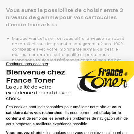
Vous aurez la possibilité de choisir entre 3
niveaux de gamme pour vos cartouches
d'encre lexmark s :
Marque FranceToner : on vous offre la livraison en point
de retrait et tous les produits sont garantis 2 ans. 100%
compatible avec votre imprimante lexmark s, c'est le
meilleur compromis entre qualité et prix et nous
proposons toutes les références compatibles, noir et
couleur, en pack ou à l’unité, selon le modèle et la gamme
de votre imprimante.
Gamme 1er Prix : compatibles avec votre imprimante
lexmark s, ces produits sans marque sont ceux de notre
gamme discount.
Marque constructeur : si vous avez l'habitude d'aller
chercher vos cartouches d'encre lexmark s en magasin,
gagnez du temps en vous faisant livrer directement chez
vous.
Si vous avez la moindre question sur la