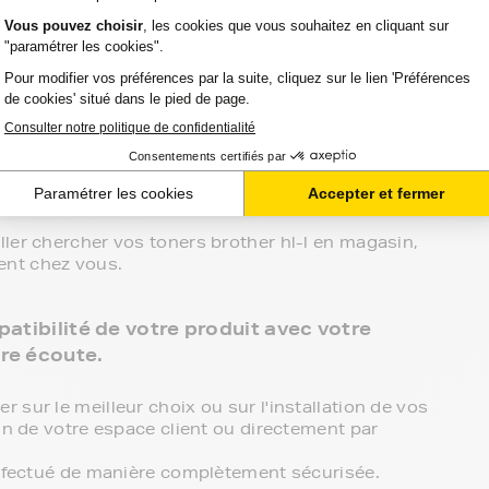
3 niveaux de gamme pour vos toners brother hl-
 point de retrait et tous les produits sont garantis 2
er hl-l, c'est le meilleur compromis entre qualité et
atibles, noir et couleur, en pack ou à l’unité, selon
nte brother hl-l, ces produits sans marque sont
ller chercher vos toners brother hl-l en magasin,
ent chez vous.
atibilité de votre produit avec votre
re écoute.
sur le meilleur choix ou sur l'installation de vos
in de votre espace client ou directement par
effectué de manière complètement sécurisée.