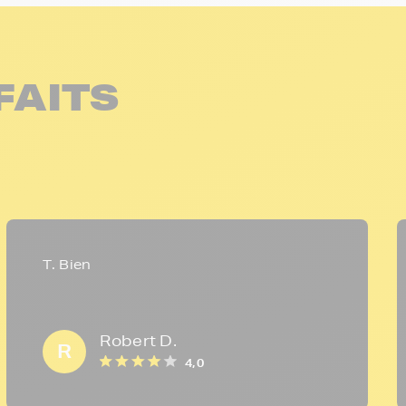
FAITS
T. Bien
Robert D.
R
4,0