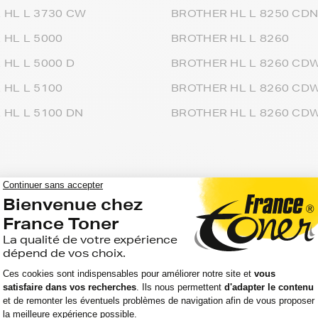
 HL L 3730 CW
BROTHER HL L 8250 CD
 HL L 5000
BROTHER HL L 8260
HL L 5000 D
BROTHER HL L 8260 CD
 HL L 5100
BROTHER HL L 8260 CD
 HL L 5100 DN
BROTHER HL L 8260 CD
r hl-l au prix le plus bas.
es de toners dont les produits de votre imprimante
ion reste la même depuis plus de 20 ans : le meilleur
other hl-l.