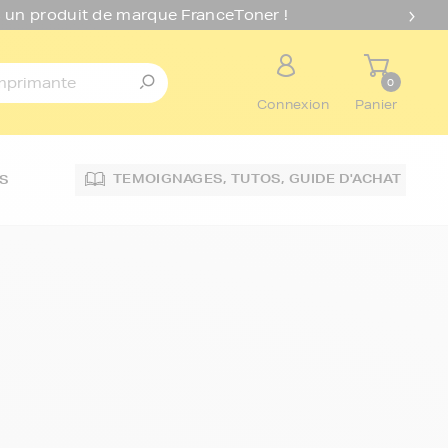
 un produit de marque FranceToner !
0
Connexion
Panier
TEMOIGNAGES,
TUTOS,
GUIDE D'ACHAT
S