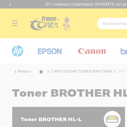
📦 Livraison standard O
FFERTE
en p
Retour
CARTOUCHE TONER BROTHER
BRO
Toner BROTHER H
Toner BROTHER HL-L