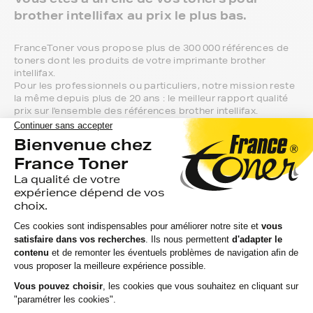
brother intellifax au prix le plus bas.
FranceToner vous propose plus de 300 000 références de
toners dont les produits de votre imprimante brother
intellifax.
Pour les professionnels ou particuliers, notre mission reste
la même depuis plus de 20 ans : le meilleur rapport qualité
prix sur l'ensemble des références brother intellifax.
Vous aurez la possibilité de choisir entre 3
niveaux de gamme pour vos toners brother
intellifax :
Marque FranceToner : on vous offre la livraison en point
de retrait et tous les produits sont garantis 2 ans. 100%
compatible avec votre imprimante brother intellifax, c'est
le meilleur compromis entre qualité et prix et nous
proposons toutes les références compatibles, noir et
couleur, en pack ou à l’unité, selon le modèle et la gamme
de votre imprimante.
Gamme 1er Prix : compatibles avec votre imprimante