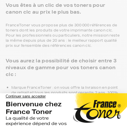
Vous êtes à un clic de vos toners pour
canon clc au prix le plus bas.
FranceToner vous propose plus de 300 000 références de
toners dont les produits de votre imprimante canon clc.
Pour les professionnels ou particuliers, notre mission reste
la même depuis plus de 20 ans : le meilleur rapport qualité
prix sur l'ensemble des références canon clc.
Vous aurez la possibilité de choisir entre 3
niveaux de gamme pour vos toners canon
clc :
Marque FranceToner : on vous offre la livraison en point
de retrait et tous les produits sont garantis 2 ans. 100%
compatible avec votre imprimante canon clc, c'est le
meilleur compromis entre qualité et prix et nous
proposons toutes les références compatibles, noir et
couleur, en pack ou à l’unité, selon le modèle et la gamme
de votre imprimante.
Gamme 1er Prix : compatibles avec votre imprimante