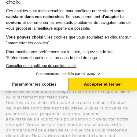
canon clc, ces produits sans marque sont ceux de notre
gamme discount.
Marque constructeur : si vous avez l'habitude d'aller
chercher vos toners canon clc en magasin, gagnez du
temps en vous faisant livrer directement chez vous.
Si vous avez la moindre question sur la
compatibilité de votre produit avec votre
imprimante canon clc, nous sommes à
votre écoute.
Notre équipe de conseillers saura vous accompagner sur le
meilleur choix ou sur l'installation de vos toners. Ils sont
disponibles soit par message au sein de votre espace client
ou directement par téléphone.
Une fois votre choix effectué, votre paiement est effectué
de manière complètement sécurisée. Plusieurs moyens de
paiements sont proposés selon vos besoins.
Il ne reste plus à vos toners pour canon clc de quitter notre
entrepôt. Vous saurez à tout moment où se trouve votre
commande grâce au lien de suivi que nous vous mettons à
disposition. Nous savons qu'un besoin de toners est