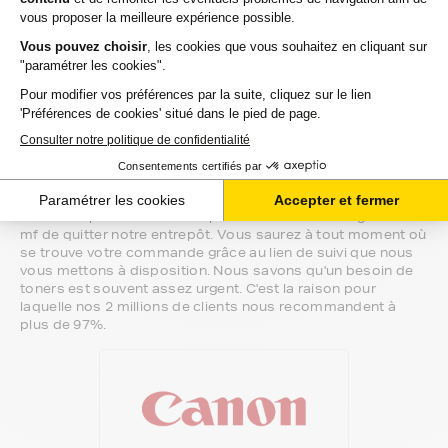
imprimante canon color-imageclass-mf,
nous sommes à votre écoute.
Notre équipe de conseillers saura vous accompagner sur le
meilleur choix ou sur l'installation de vos toners. Ils sont
disponibles soit par message au sein de votre espace client
ou directement par téléphone.
Une fois votre choix effectué, votre paiement est effectué
de manière complètement sécurisée. Plusieurs moyens de
paiements sont proposés selon vos besoins.
Il ne reste plus à vos toners pour canon color-imageclass-
mf de quitter notre entrepôt. Vous saurez à tout moment où
se trouve votre commande grâce au lien de suivi que nous
vous mettons à disposition. Nous savons qu'un besoin de
toners est souvent assez urgent. C'est la raison pour
laquelle nos 2 millions de clients nous recommandent à
plus de 97%.