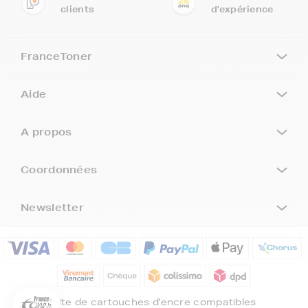
clients
d'expérience
FranceToner
Aide
A propos
Coordonnées
Newsletter
5€ offerts sur votre 1ère
commande !
5
€
Inscrivez-vous à notre newsletter, suivez notre actualité et
bénéficiez immédiatement
d’une remise de 5€
sur votre 1ère
Site de cartouches d'encre compatibles
commande * !