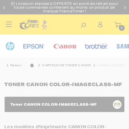
📦 Livraison standard O
FFERTE
en point de retrait pour
toute commande contenant au moins un produit de
marque FranceToner !
0
Retour
CARTOUCHE TONER CANON
CANON COLOR-I
TONER CANON COLOR-IMAGECLASS-MF
Toner CANON COLOR-IMAGECLASS-MF
Les modèles d'imprimante CANON COLOR-