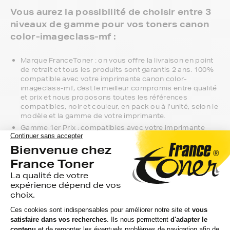
Vous aurez la possibilité de choisir entre 3
niveaux de gamme pour vos toners canon
color-imageclass-mf :
Marque FranceToner : on vous offre la livraison en point
de retrait et tous les produits sont garantis 2 ans. 100%
compatible avec votre imprimante canon color-
imageclass-mf, c'est le meilleur compromis entre qualité
et prix et nous proposons toutes les références
compatibles, noir et couleur, en pack ou à l’unité, selon le
modèle et la gamme de votre imprimante.
Gamme 1er Prix : compatibles avec votre imprimante
canon color-imageclass-mf, ces produits sans marque
sont ceux de notre gamme discount.
Marque constructeur : si vous avez l'habitude d'aller
chercher vos toners canon color-imageclass-mf en
magasin, gagnez du temps en vous faisant livrer
directement chez vous.
Si vous avez la moindre question sur la
compatibilité de votre produit avec votre