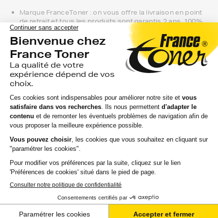
Marque FranceToner : on vous offre la livraison en point
de retrait et tous les produits sont garantis 2 ans. 100%
compatible avec votre imprimante canon gp, c'est le
meilleur compromis entre qualité et prix et nous
proposons toutes les références compatibles, noir et
couleur, en pack ou à l’unité, selon le modèle et la gamme
de votre imprimante.
Gamme 1er Prix : compatibles avec votre imprimante
canon gp, ces produits sans marque sont ceux de notre
gamme discount.
Marque constructeur : si vous avez l'habitude d'aller
chercher vos toners canon gp en magasin, gagnez du
temps en vous faisant livrer directement chez vous.
Si vous avez la moindre question sur la
compatibilité de votre produit avec votre
imprimante canon gp, nous sommes à votre
écoute.
Notre équipe de conseillers saura vous accompagner sur le
meilleur choix ou sur l'installation de vos toners. Ils sont