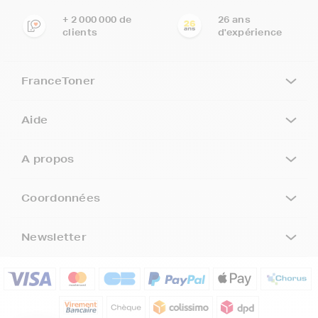
+ 2 000 000 de
26 ans
clients
d'expérience
FranceToner
Aide
A propos
Coordonnées
Newsletter
5€ offerts sur votre 1ère
commande !
5
€
Inscrivez-vous à notre newsletter, suivez notre actualité et