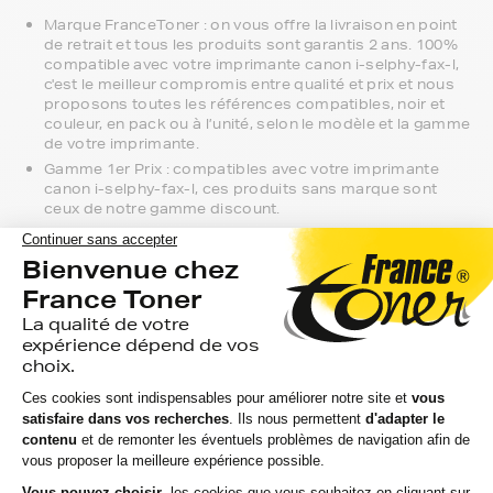
Marque FranceToner : on vous offre la livraison en point
de retrait et tous les produits sont garantis 2 ans. 100%
compatible avec votre imprimante canon i-selphy-fax-l,
c'est le meilleur compromis entre qualité et prix et nous
proposons toutes les références compatibles, noir et
couleur, en pack ou à l’unité, selon le modèle et la gamme
de votre imprimante.
Gamme 1er Prix : compatibles avec votre imprimante
canon i-selphy-fax-l, ces produits sans marque sont
ceux de notre gamme discount.
Marque constructeur : si vous avez l'habitude d'aller
chercher vos toners canon i-selphy-fax-l en magasin,
gagnez du temps en vous faisant livrer directement chez
vous.
Si vous avez la moindre question sur la
compatibilité de votre produit avec votre
imprimante canon i-selphy-fax-l, nous
sommes à votre écoute.
Notre équipe de conseillers saura vous accompagner sur le