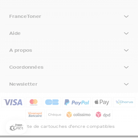
FranceToner
Aide
A propos
Coordonnées
Newsletter
5€ offerts sur votre 1ère
commande !
5
€
Inscrivez-vous à notre newsletter, suivez notre actualité et
bénéficiez immédiatement
d’une remise de 5€
sur votre 1ère
Site de cartouches d'encre compatibles
commande * !