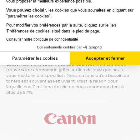
sommes à votre écoute.
Notre équipe de conseillers saura vous accompagner sur le
meilleur choix ou sur l'installation de vos toners. Ils sont
disponibles soit par message au sein de votre espace client
ou directement par téléphone.
Une fois votre choix effectué, votre paiement est effectué
de manière complètement sécurisée. Plusieurs moyens de
paiements sont proposés selon vos besoins.
Il ne reste plus à vos toners pour canon i-selphy-lbp de
quitter notre entrepôt. Vous saurez à tout moment où se
trouve votre commande grâce au lien de suivi que nous
vous mettons à disposition. Nous savons qu'un besoin de
toners est souvent assez urgent. C'est la raison pour
laquelle nos 2 millions de clients nous recommandent à
plus de 97%.