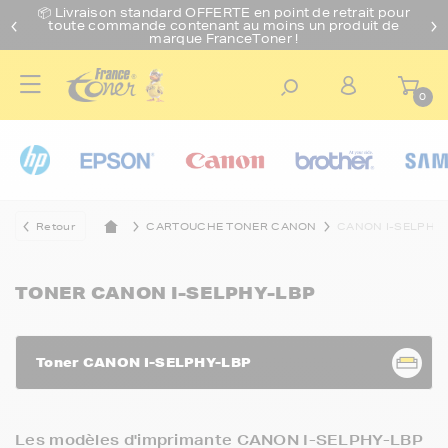
📦 Livraison standard O
FFERTE
en point de retrait pour
toute commande contenant au moins un produit de
marque FranceToner !
0
Retour
CARTOUCHE TONER CANON
CANON I-SELPHY
TONER CANON I-SELPHY-LBP
Toner CANON I-SELPHY-LBP
Les modèles d'imprimante CANON I-SELPHY-LBP