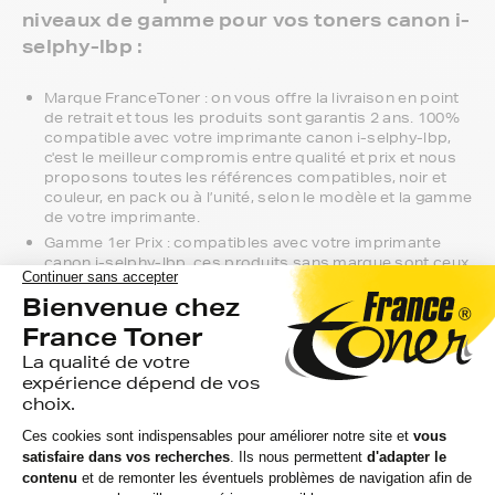
niveaux de gamme pour vos toners canon i-
selphy-lbp :
Marque FranceToner : on vous offre la livraison en point
de retrait et tous les produits sont garantis 2 ans. 100%
compatible avec votre imprimante canon i-selphy-lbp,
c'est le meilleur compromis entre qualité et prix et nous
proposons toutes les références compatibles, noir et
couleur, en pack ou à l’unité, selon le modèle et la gamme
de votre imprimante.
Gamme 1er Prix : compatibles avec votre imprimante
canon i-selphy-lbp, ces produits sans marque sont ceux
de notre gamme discount.
Marque constructeur : si vous avez l'habitude d'aller
chercher vos toners canon i-selphy-lbp en magasin,
gagnez du temps en vous faisant livrer directement chez
vous.
Si vous avez la moindre question sur la
compatibilité de votre produit avec votre
imprimante canon i-selphy-lbp, nous