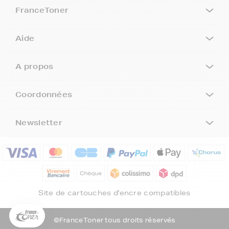
FranceToner
Aide
A propos
Coordonnées
Newsletter
5€ offerts sur votre 1ère
commande !
5
€
Site de cartouches d'encre compatibles
Inscrivez-vous à notre newsletter, suivez notre actualité et
bénéficiez immédiatement
d’une remise de 5€
sur votre 1ère
commande * !
©FranceToner tous droits réservés