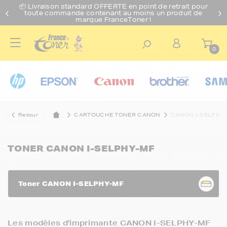
📦 Livraison standard O
FFERTE
en point de retrait pour
toute commande contenant au moins un produit de
marque FranceToner !
0
Retour
CARTOUCHE TONER CANON
CANON I-SELPHY
TONER CANON I-SELPHY-MF
Toner CANON I-SELPHY-MF
Les modèles d'imprimante CANON I-SELPHY-MF