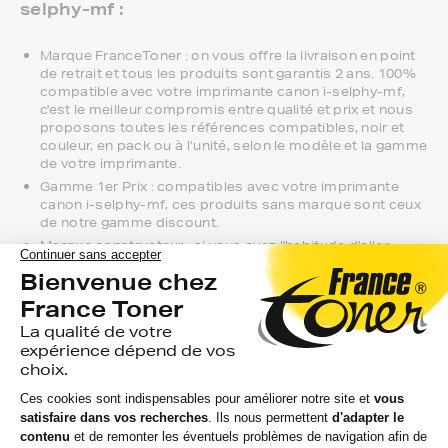
selphy-mf :
Marque FranceToner : on vous offre la livraison en point
de retrait et tous les produits sont garantis 2 ans. 100%
compatible avec votre imprimante canon i-selphy-mf,
c'est le meilleur compromis entre qualité et prix et nous
proposons toutes les références compatibles, noir et
couleur, en pack ou à l’unité, selon le modèle et la gamme
de votre imprimante.
Gamme 1er Prix : compatibles avec votre imprimante
canon i-selphy-mf, ces produits sans marque sont ceux
de notre gamme discount.
Marque constructeur : si vous avez l'habitude d'aller
chercher vos toners canon i-selphy-mf en magasin,
gagnez du temps en vous faisant livrer directement chez
vous.
Si vous avez la moindre question sur la
compatibilité de votre produit avec votre
imprimante canon i-selphy-mf, nous
sommes à votre écoute.