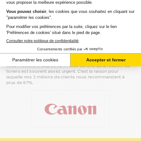
Notre équipe de conseillers saura vous accompagner sur le
meilleur choix ou sur l'installation de vos toners. Ils sont
disponibles soit par message au sein de votre espace client
ou directement par téléphone.
Une fois votre choix effectué, votre paiement est effectué
de manière complètement sécurisée. Plusieurs moyens de
paiements sont proposés selon vos besoins.
Il ne reste plus à vos toners pour canon i-selphy-mf de
quitter notre entrepôt. Vous saurez à tout moment où se
trouve votre commande grâce au lien de suivi que nous
vous mettons à disposition. Nous savons qu'un besoin de
toners est souvent assez urgent. C'est la raison pour
laquelle nos 2 millions de clients nous recommandent à
plus de 97%.