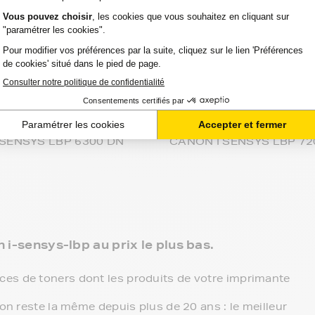
 SENSYS LBP 623
CANON I SENSYS LBP 7
 SENSYS LBP 623 CDW
CANON I SENSYS LBP 71
 SENSYS LBP 623 CW
CANON I SENSYS LBP 7
 SENSYS LBP 6230 DW
CANON I SENSYS LBP 71
SENSYS LBP 630 SERIES
CANON I SENSYS LBP 71
 SENSYS LBP 6300 DN
CANON I SENSYS LBP 72
 i-sensys-lbp au prix le plus bas.
es de toners dont les produits de votre imprimante
ion reste la même depuis plus de 20 ans : le meilleur