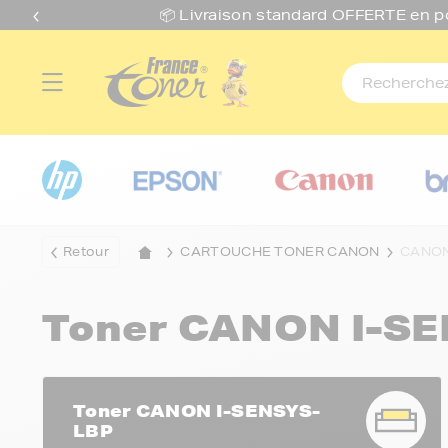
📦 Livraison standard O
FFERTE
en p
Retour
CARTOUCHE TONER CANON
CANON
Toner CANON I-S
Toner CANON I-SENSYS-
LBP