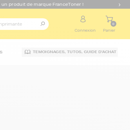
 un produit de marque FranceToner !
0
Connexion
Panier
TEMOIGNAGES,
TUTOS,
GUIDE D'ACHAT
S