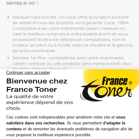
sensys-xc :
Marque FranceToner : on vous offre la livraison en point
de retrait et tous les produits sont garantis 2 ans. 100%
compatible avec votre imprimante canon i-sensys-xc,
c'est le meilleur compromis entre qualité et prix et nous
proposons toutes les références compatibles, noir et
couleur, en pack ou à l’unité, selon le modèle et la gamme
de votre imprimante.
Gamme 1er Prix : compatibles avec votre imprimante
canon i-sensys-xc, ces produits sans marque sont ceux
de notre gamme discount.
Marque constructeur : si vous avez l'habitude d'aller
chercher vos toners canon i-sensys-xc en magasin,
gagnez du temps en vous faisant livrer directement chez
vous.
Si vous avez la moindre question sur la
compatibilité de votre produit avec votre
imprimante canon i-sensys-xc, nous
sommes à votre écoute.