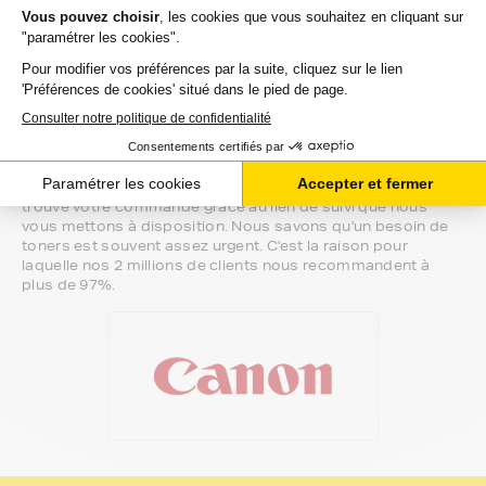
Notre équipe de conseillers saura vous accompagner sur le
meilleur choix ou sur l'installation de vos toners. Ils sont
disponibles soit par message au sein de votre espace client
ou directement par téléphone.
Une fois votre choix effectué, votre paiement est effectué
de manière complètement sécurisée. Plusieurs moyens de
paiements sont proposés selon vos besoins.
Il ne reste plus à vos toners pour canon i-sensys-xc de
quitter notre entrepôt. Vous saurez à tout moment où se
trouve votre commande grâce au lien de suivi que nous
vous mettons à disposition. Nous savons qu'un besoin de
toners est souvent assez urgent. C'est la raison pour
laquelle nos 2 millions de clients nous recommandent à
plus de 97%.