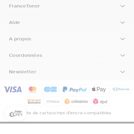
FranceToner
Aide
A propos
Coordonnées
Newsletter
5€ offerts sur votre 1ère
commande !
5
€
Inscrivez-vous à notre newsletter, suivez notre actualité et
bénéficiez immédiatement
d’une remise de 5€
sur votre 1ère
Site de cartouches d'encre compatibles
commande * !
Votre adresse email
©FranceToner tous droits réservés