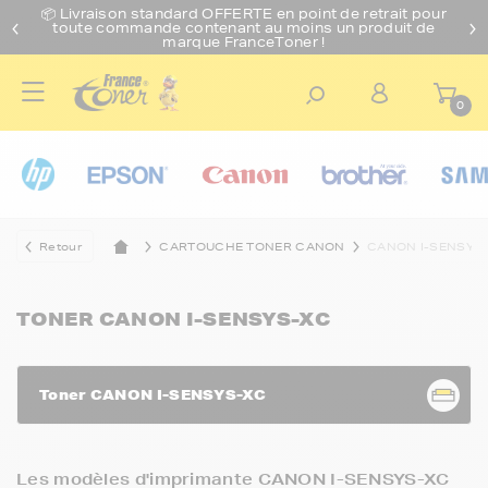
📦 Livraison standard O
FFERTE
en point de retrait pour
toute commande contenant au moins un produit de
marque FranceToner !
0
Retour
CARTOUCHE TONER CANON
CANON I-SENSYS
TONER CANON I-SENSYS-XC
Toner CANON I-SENSYS-XC
Les modèles d'imprimante CANON I-SENSYS-XC