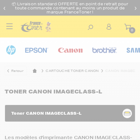
📦 Livraison standard O
FFERTE
en point de retrait pour
toute commande contenant au moins un produit de
marque FranceToner !
0
Retour
CARTOUCHE TONER CANON
CANON IMAGECLA
TONER CANON IMAGECLASS-L
Toner CANON IMAGECLASS-L
Les modèles d'imprimante CANON IMAGECLASS-