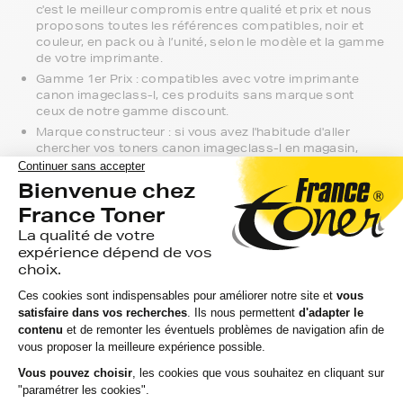
c'est le meilleur compromis entre qualité et prix et nous
proposons toutes les références compatibles, noir et
couleur, en pack ou à l’unité, selon le modèle et la gamme
de votre imprimante.
Gamme 1er Prix : compatibles avec votre imprimante
canon imageclass-l, ces produits sans marque sont
ceux de notre gamme discount.
Marque constructeur : si vous avez l'habitude d'aller
chercher vos toners canon imageclass-l en magasin,
gagnez du temps en vous faisant livrer directement chez
vous.
Si vous avez la moindre question sur la
compatibilité de votre produit avec votre
imprimante canon imageclass-l, nous
sommes à votre écoute.
Notre équipe de conseillers saura vous accompagner sur le
meilleur choix ou sur l'installation de vos toners. Ils sont
disponibles soit par message au sein de votre espace client
ou directement par téléphone.