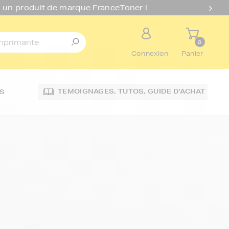
 un produit de marque FranceToner !
0
Connexion
Panier
TEMOIGNAGES,
TUTOS,
GUIDE D'ACHAT
S