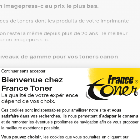
n imagepress-c au prix le plus bas.
es de toners dont les produits de votre imprimante
ion reste la même depuis plus de 20 ans : le meilleur
 canon imagepress-c.
3 niveaux de gamme pour vos toners canon
 point de retrait et tous les produits sont garantis 2
on imagepress-c, c'est le meilleur compromis entre
rences compatibles, noir et couleur, en pack ou à
primante.
mante canon imagepress-c, ces produits sans marque
'aller chercher vos toners canon imagepress-c en
r directement chez vous.