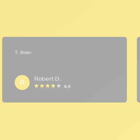
T. Bien
Robert D.
R
4,0