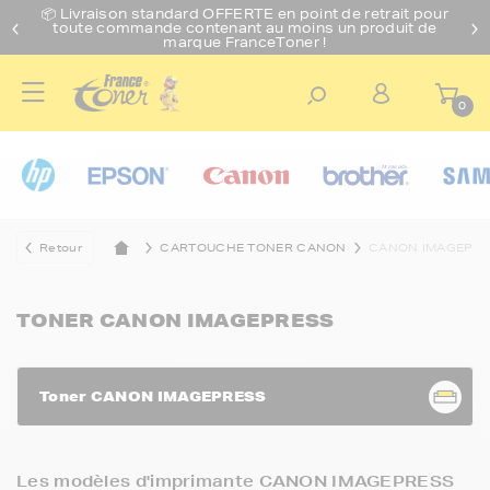
📦 Livraison standard O
FFERTE
en point de retrait pour
toute commande contenant au moins un produit de
marque FranceToner !
0
Retour
CARTOUCHE TONER CANON
CANON IMAGEPR
TONER CANON IMAGEPRESS
Toner CANON IMAGEPRESS
Les modèles d'imprimante CANON IMAGEPRESS