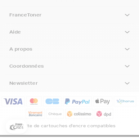
FranceToner
Aide
A propos
Coordonnées
Newsletter
5€ offerts sur votre 1ère
commande !
5
€
Inscrivez-vous à notre newsletter, suivez notre actualité et
bénéficiez immédiatement
d’une remise de 5€
sur votre 1ère
Site de cartouches d'encre compatibles
commande * !
Votre adresse email