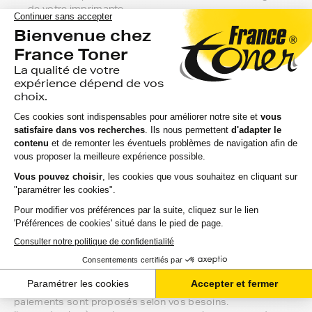
de votre imprimante.
Gamme 1er Prix : compatibles avec votre imprimante
canon imagepress, ces produits sans marque sont ceux
de notre gamme discount.
Marque constructeur : si vous avez l'habitude d'aller
chercher vos toners canon imagepress en magasin,
gagnez du temps en vous faisant livrer directement chez
vous.
Si vous avez la moindre question sur la
compatibilité de votre produit avec votre
imprimante canon imagepress, nous
sommes à votre écoute.
Notre équipe de conseillers saura vous accompagner sur le
meilleur choix ou sur l'installation de vos toners. Ils sont
disponibles soit par message au sein de votre espace client
ou directement par téléphone.
Une fois votre choix effectué, votre paiement est effectué
de manière complètement sécurisée. Plusieurs moyens de
paiements sont proposés selon vos besoins.