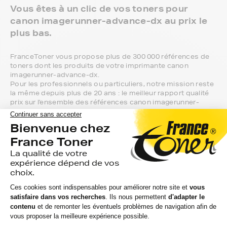
Vous êtes à un clic de vos toners pour
canon imagerunner-advance-dx au prix le
plus bas.
FranceToner vous propose plus de 300 000 références de
toners dont les produits de votre imprimante canon
imagerunner-advance-dx.
Pour les professionnels ou particuliers, notre mission reste
la même depuis plus de 20 ans : le meilleur rapport qualité
prix sur l'ensemble des références canon imagerunner-
advance-dx.
Vous aurez la possibilité de choisir entre 3
niveaux de gamme pour vos toners canon
imagerunner-advance-dx :
Marque FranceToner : on vous offre la livraison en point
de retrait et tous les produits sont garantis 2 ans. 100%
compatible avec votre imprimante canon imagerunner-
advance-dx, c'est le meilleur compromis entre qualité et
prix et nous proposons toutes les références