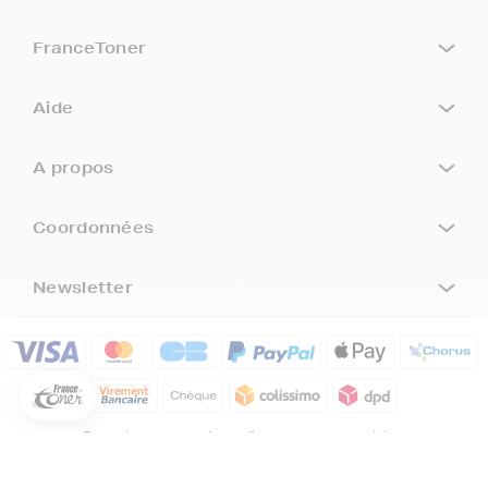
FranceToner
Aide
A propos
Coordonnées
5€ offerts sur votre 1ère
commande !
Newsletter
5
€
Inscrivez-vous à notre newsletter, suivez notre actualité et
bénéficiez immédiatement
d’une remise de 5€
sur votre 1ère
commande * !
Site de cartouches d'encre compatibles
Votre adresse email