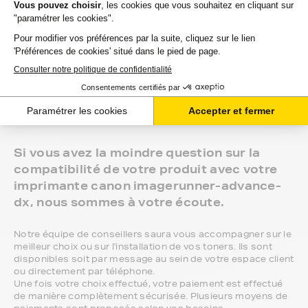
compatibles, noir et couleur, en pack ou à l’unité, selon le
modèle et la gamme de votre imprimante.
Gamme 1er Prix : compatibles avec votre imprimante
canon imagerunner-advance-dx, ces produits sans
marque sont ceux de notre gamme discount.
Marque constructeur : si vous avez l'habitude d'aller
chercher vos toners canon imagerunner-advance-dx en
magasin, gagnez du temps en vous faisant livrer
directement chez vous.
Si vous avez la moindre question sur la
compatibilité de votre produit avec votre
imprimante canon imagerunner-advance-
dx, nous sommes à votre écoute.
Notre équipe de conseillers saura vous accompagner sur le
meilleur choix ou sur l'installation de vos toners. Ils sont
disponibles soit par message au sein de votre espace client
ou directement par téléphone.
Une fois votre choix effectué, votre paiement est effectué
de manière complètement sécurisée. Plusieurs moyens de