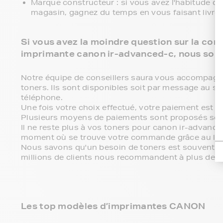
Marque constructeur : si vous avez l'habitude d'
magasin, gagnez du temps en vous faisant livre
Si vous avez la moindre question sur la comp
imprimante canon ir-advanced-c, nous som
Notre équipe de conseillers saura vous accompagner 
toners. Ils sont disponibles soit par message au se
téléphone.
Une fois votre choix effectué, votre paiement est 
Plusieurs moyens de paiements sont proposés sel
Il ne reste plus à vos toners pour canon ir-advance
moment où se trouve votre commande grâce au lien
Nous savons qu'un besoin de toners est souvent ass
millions de clients nous recommandent à plus de 
Les top modèles d’imprimantes CANON