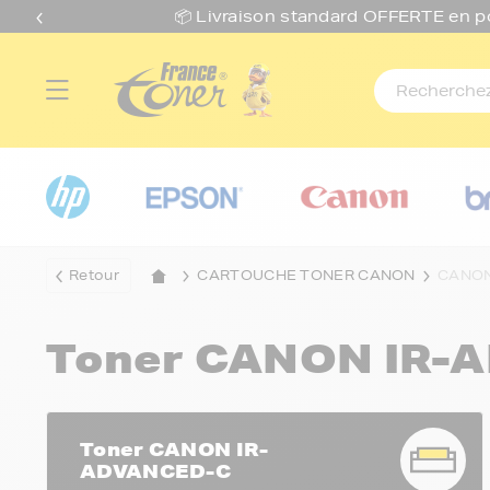
📦 Livraison standard O
FFERTE
en p
Retour
CARTOUCHE TONER CANON
CANON
Toner CANON IR-
Toner CANON IR-
ADVANCED-C