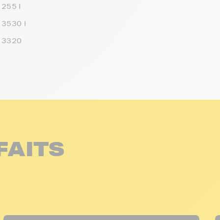
255 I
3530 I
 3320
FAITS