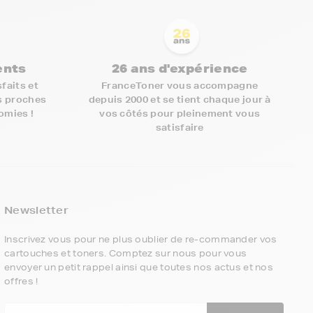
ients
26 ans d'expérience
faits et
FranceToner vous accompagne
s proches
depuis 2000 et se tient chaque jour à
nomies !
vos côtés pour pleinement vous
satisfaire
5€ offerts sur votre 1ère
commande !
Newsletter
5
€
Inscrivez vous pour ne plus oublier de re-commander vos
cartouches et toners. Comptez sur nous pour vous
envoyer un petit rappel ainsi que toutes nos actus et nos
Inscrivez-vous à notre newsletter, suivez
offres !
notre actualité et bénéficiez immédiatement
d’une remise de 5€
sur votre 1ère