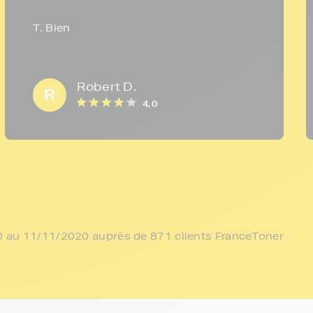
T. Bien
Robert D.
R
4,0
/10 au 11/11/2020 auprès de 871 clients FranceToner