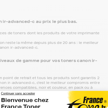
 ir-advanced-c au prix le plus bas.
es de toners dont les produits de votre imprimante
ion reste la même depuis plus de 20 ans : le meilleur
 canon ir-advanced-c.
3 niveaux de gamme pour vos toners canon ir-
 point de retrait et tous les produits sont garantis 2
on ir-advanced-c, c'est le meilleur compromis entre
rences compatibles, noir et couleur, en pack ou à
primante.
mante canon ir-advanced-c, ces produits sans marque