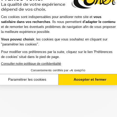
aller chercher vos toners canon ir-advanced-c en
r directement chez vous.
atibilité de votre produit avec votre
mes à votre écoute.
sur le meilleur choix ou sur l'installation de vos
in de votre espace client ou directement par
effectué de manière complètement sécurisée.
on vos besoins.
d-c de quitter notre entrepôt. Vous saurez à tout
 de suivi que nous vous mettons à disposition.
ez urgent. C'est la raison pour laquelle nos 2
97%.