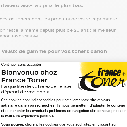
laserclass-l au prix le plus bas.
es de toners dont les produits de votre imprimante
ion reste la même depuis plus de 20 ans : le meilleur
anon laserclass-l.
3 niveaux de gamme pour vos toners canon
 point de retrait et tous les produits sont garantis 2
n laserclass-l, c'est le meilleur compromis entre
rences compatibles, noir et couleur, en pack ou à
primante.
ante canon laserclass-l, ces produits sans marque
aller chercher vos toners canon laserclass-l en
r directement chez vous.