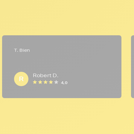
T. Bien
Robert D.
R
4,0