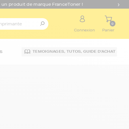
 un produit de marque FranceToner !
0
Connexion
Panier
TEMOIGNAGES,
TUTOS,
GUIDE D'ACHAT
S