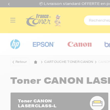
📦 Livraison standard O
FFERTE
en p
Retour
CARTOUCHE TONER CANON
CANON
Toner CANON LAS
Toner CANON
LASERCLASS-L