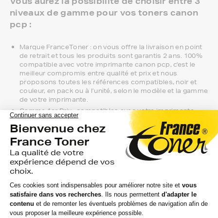
Vous aurez la possibilité de choisir entre 3
niveaux de gamme pour vos toners canon
pcp :
Marque FranceToner : on vous offre la livraison en point
de retrait et tous les produits sont garantis 2 ans. 100%
compatible avec votre imprimante canon pcp, c'est le
meilleur compromis entre qualité et prix et nous
proposons toutes les références compatibles, noir et
couleur, en pack ou à l’unité, selon le modèle et la gamme
de votre imprimante.
Gamme 1er Prix : compatibles avec votre imprimante
canon pcp, ces produits sans marque sont ceux de
notre gamme discount.
Marque constructeur : si vous avez l'habitude d'aller
chercher vos toners canon pcp en magasin, gagnez du
temps en vous faisant livrer directement chez vous.
Si vous avez la moindre question sur la
compatibilité de votre produit avec votre
imprimante canon pcp, nous sommes à