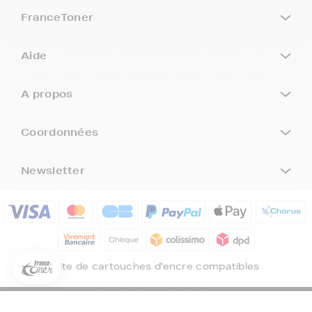
FranceToner
Aide
A propos
Coordonnées
Newsletter
5€ offerts sur votre 1ère
commande !
5
€
Inscrivez-vous à notre newsletter, suivez notre actualité et
bénéficiez immédiatement
d’une remise de 5€
sur votre 1ère
Site de cartouches d'encre compatibles
commande * !
Votre adresse email
©FranceToner tous droits réservés