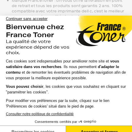
Marque FranceToner : on vous offre la livraison en point
de retrait et tous les produits sont garantis 2 ans. 100%
compatible avec votre imprimante dell c, c'est le meilleur
compromis entre qualité et prix et nous proposons
toutes les références compatibles, noir et couleur, en
pack ou à l’unité, selon le modèle et la gamme de votre
imprimante.
Gamme 1er Prix : compatibles avec votre imprimante dell
c, ces produits sans marque sont ceux de notre gamme
discount.
Marque constructeur : si vous avez l'habitude d'aller
chercher vos toners dell c en magasin, gagnez du temps
en vous faisant livrer directement chez vous.
Si vous avez la moindre question sur la
compatibilité de votre produit avec votre
imprimante dell c, nous sommes à votre
écoute.
Notre équipe de conseillers saura vous accompagner sur le
meilleur choix ou sur l'installation de vos toners. Ils sont
disponibles soit par message au sein de votre espace client