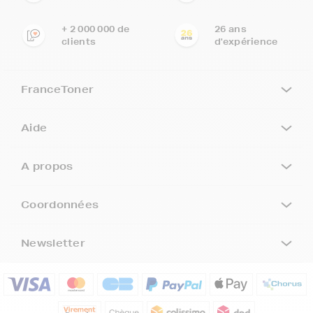
+ 2 000 000 de
26 ans
clients
d'expérience
FranceToner
Aide
A propos
Coordonnées
Newsletter
5€ offerts sur votre 1ère
commande !
5
€