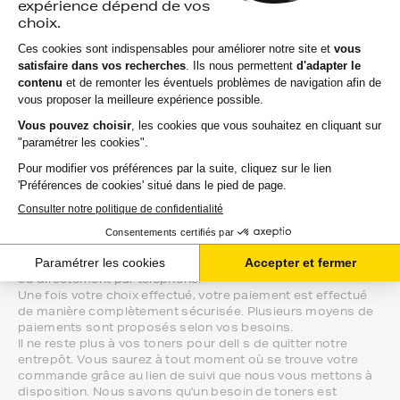
s, ces produits sans marque sont ceux de notre gamme
discount.
Marque constructeur : si vous avez l'habitude d'aller
chercher vos toners dell s en magasin, gagnez du temps
en vous faisant livrer directement chez vous.
Si vous avez la moindre question sur la
compatibilité de votre produit avec votre
imprimante dell s, nous sommes à votre
écoute.
Notre équipe de conseillers saura vous accompagner sur le
meilleur choix ou sur l'installation de vos toners. Ils sont
disponibles soit par message au sein de votre espace client
ou directement par téléphone.
Une fois votre choix effectué, votre paiement est effectué
de manière complètement sécurisée. Plusieurs moyens de
paiements sont proposés selon vos besoins.
Il ne reste plus à vos toners pour dell s de quitter notre
entrepôt. Vous saurez à tout moment où se trouve votre
commande grâce au lien de suivi que nous vous mettons à
disposition. Nous savons qu'un besoin de toners est