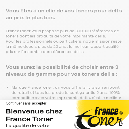
Vous êtes à un clic de vos toners pour dell s
au prix le plus bas.
FranceToner vous propose plus de 300 000 références de
toners dont les produits de votre imprimante dell s.
Pour les professionnels ou particuliers, notre mission reste
la même depuis plus de 20 ans : le meilleur rapport qualité
prix sur l'ensemble des références dell s.
Vous aurez la possibilité de choisir entre 3
niveaux de gamme pour vos toners dell s :
Marque FranceToner : on vous offre la livraison en point
de retrait et tous les produits sont garantis 2 ans. 100%
compatible avec votre imprimante dell s, c'est le meilleur
compromis entre qualité et prix et nous proposons
toutes les références compatibles, noir et couleur, en
pack ou à l’unité, selon le modèle et la gamme de votre
imprimante.
Gamme 1er Prix : compatibles avec votre imprimante dell