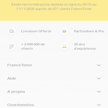
Etude Harris Interactive réalisée en ligne du 30/10 au
11/11/2020 auprès de 871 clients FranceToner
Livraison Offerte
Particuliers & Pro
+ 2 000 000 de
26 ans
clients
d'expérience
FranceToner
Aide
A propos
Coordonnées