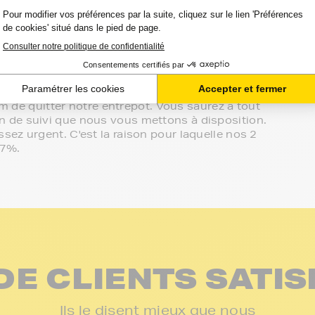
es à votre écoute.
sur le meilleur choix ou sur l'installation de vos
in de votre espace client ou directement par
effectué de manière complètement sécurisée.
on vos besoins.
-m de quitter notre entrepôt. Vous saurez à tout
 de suivi que nous vous mettons à disposition.
ez urgent. C'est la raison pour laquelle nos 2
97%.
DE CLIENTS SATIS
Ils le disent mieux que nous