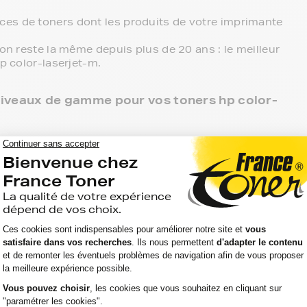
es de toners dont les produits de votre imprimante
ion reste la même depuis plus de 20 ans : le meilleur
p color-laserjet-m.
3 niveaux de gamme pour vos toners hp color-
 point de retrait et tous les produits sont garantis 2
olor-laserjet-m, c'est le meilleur compromis entre
rences compatibles, noir et couleur, en pack ou à
primante.
ante hp color-laserjet-m, ces produits sans marque
aller chercher vos toners hp color-laserjet-m en
r directement chez vous.
atibilité de votre produit avec votre