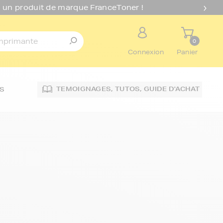
 un produit de marque FranceToner !
0
Connexion
Panier
TEMOIGNAGES,
TUTOS,
GUIDE D'ACHAT
S