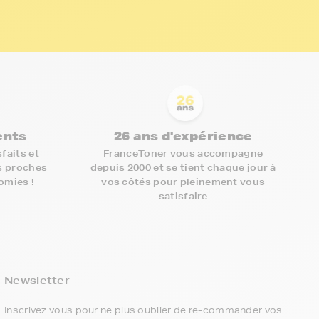
ients
26 ans d'expérience
faits et
FranceToner vous accompagne
s proches
depuis 2000 et se tient chaque jour à
nomies !
vos côtés pour pleinement vous
satisfaire
5€ offerts sur votre 1ère
commande !
Newsletter
5
€
Inscrivez vous pour ne plus oublier de re-commander vos