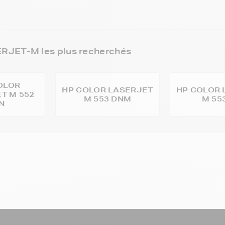
RJET-M les plus recherchés
OLOR
HP COLOR LASERJET
HP COLOR 
T M 552
M 553 DNM
M 55
N