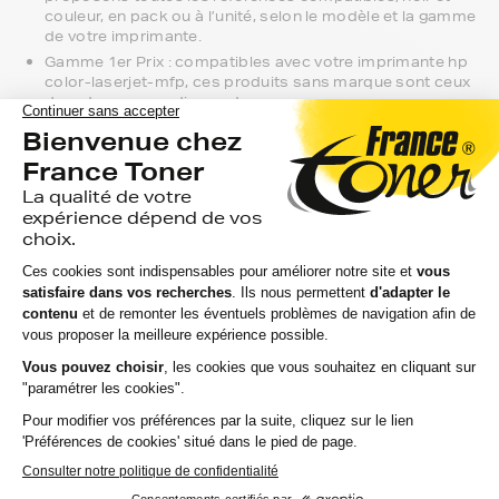
couleur, en pack ou à l’unité, selon le modèle et la gamme
de votre imprimante.
Gamme 1er Prix : compatibles avec votre imprimante hp
color-laserjet-mfp, ces produits sans marque sont ceux
de notre gamme discount.
Marque constructeur : si vous avez l'habitude d'aller
chercher vos toners hp color-laserjet-mfp en magasin,
gagnez du temps en vous faisant livrer directement chez
vous.
Si vous avez la moindre question sur la
compatibilité de votre produit avec votre
imprimante hp color-laserjet-mfp, nous
sommes à votre écoute.
Notre équipe de conseillers saura vous accompagner sur le
meilleur choix ou sur l'installation de vos toners. Ils sont
disponibles soit par message au sein de votre espace client
ou directement par téléphone.
Une fois votre choix effectué, votre paiement est effectué
de manière complètement sécurisée. Plusieurs moyens de