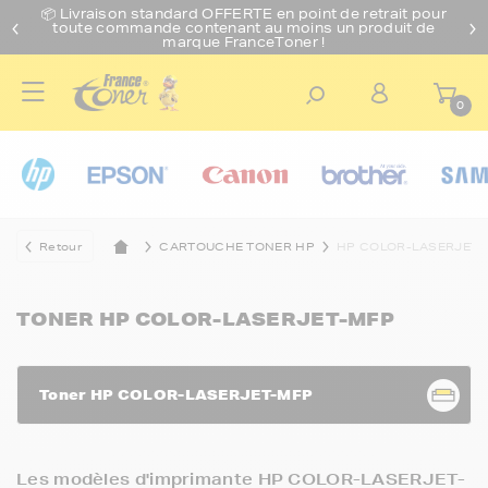
📦 Livraison standard O
FFERTE
en point de retrait pour
toute commande contenant au moins un produit de
marque FranceToner !
0
Retour
CARTOUCHE TONER HP
HP COLOR-LASERJET-
TONER HP COLOR-LASERJET-MFP
Toner HP COLOR-LASERJET-MFP
Les modèles d'imprimante HP COLOR-LASERJET-