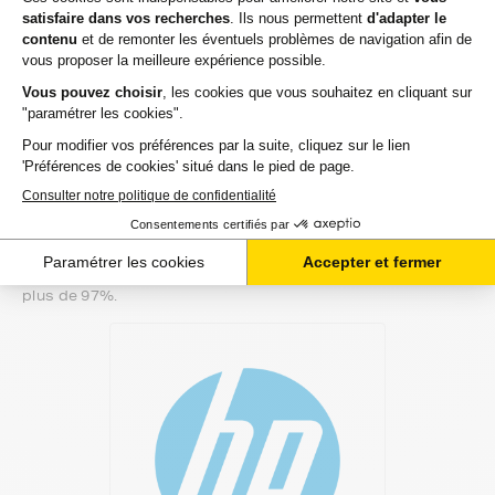
Notre équipe de conseillers saura vous accompagner sur le
meilleur choix ou sur l'installation de vos toners. Ils sont
disponibles soit par message au sein de votre espace client
ou directement par téléphone.
Une fois votre choix effectué, votre paiement est effectué
de manière complètement sécurisée. Plusieurs moyens de
paiements sont proposés selon vos besoins.
Il ne reste plus à vos toners pour hp color-laserjet-pro-cm
de quitter notre entrepôt. Vous saurez à tout moment où se
trouve votre commande grâce au lien de suivi que nous
vous mettons à disposition. Nous savons qu'un besoin de
toners est souvent assez urgent. C'est la raison pour
laquelle nos 2 millions de clients nous recommandent à
plus de 97%.