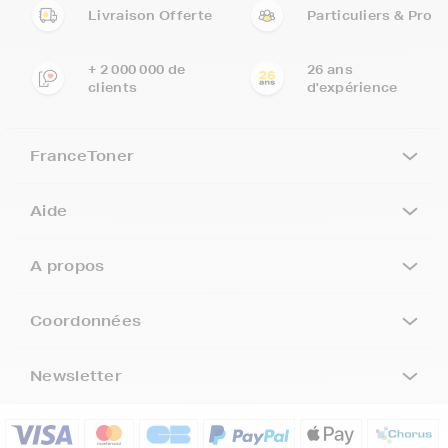
Livraison Offerte
Particuliers & Pro
+ 2 000 000 de
26 ans
clients
d'expérience
FranceToner
Aide
A propos
Coordonnées
Newsletter
5€ offerts sur votre 1ère
commande !