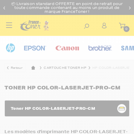
📦 Livraison standard O
FFERTE
en point de retrait pour
toute commande contenant au moins un produit de
marque FranceToner !
0
Retour
CARTOUCHE TONER HP
HP COLOR-LASERJET
TONER HP COLOR-LASERJET-PRO-CM
Toner HP COLOR-LASERJET-PRO-CM
Les modèles d'imprimante HP COLOR-LASERJET-