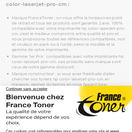
color-laserjet-pro-cm :
Marque FranceToner : on vous offre la livraison en point
de retrait et tous les produits sont garantis 2 ans. 100%
compatible avec votre imprimante hp color-laserjet-pro-
cm, c'est le meilleur compromis entre qualité et prix et
nous proposons toutes les références compatibles, noir
et couleur, en pack ou à l’unité, selon le modèle et la
gamme de votre imprimante.
Gamme 1er Prix : compatibles avec votre imprimante hp
color-laserjet-pro-cm, ces produits sans marque sont
ceux de notre gamme discount.
Marque constructeur : si vous avez l'habitude d'aller
chercher vos toners hp color-laserjet-pro-cm en
magasin, gagnez du temps en vous faisant livrer
directement chez vous.
Si vous avez la moindre question sur la
compatibilité de votre produit avec votre
imprimante hp color-laserjet-pro-cm, nous
sommes à votre écoute.