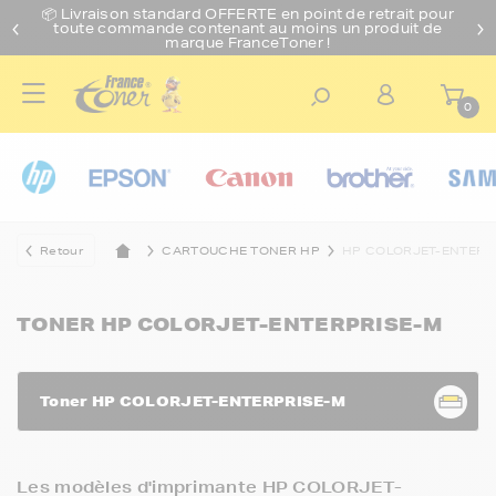
📦 Livraison standard O
FFERTE
en point de retrait pour
toute commande contenant au moins un produit de
marque FranceToner !
0
Retour
CARTOUCHE TONER HP
HP COLORJET-ENTERP
TONER HP COLORJET-ENTERPRISE-M
Toner HP COLORJET-ENTERPRISE-M
Les modèles d'imprimante HP COLORJET-