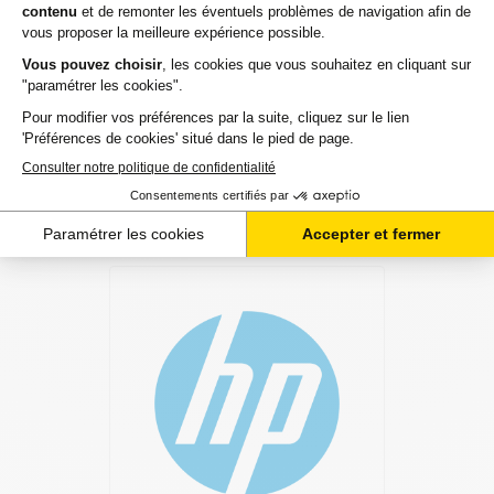
meilleur choix ou sur l'installation de vos toners. Ils sont
disponibles soit par message au sein de votre espace client
ou directement par téléphone.
Une fois votre choix effectué, votre paiement est effectué
de manière complètement sécurisée. Plusieurs moyens de
paiements sont proposés selon vos besoins.
Il ne reste plus à vos toners pour hp colorjet-enterprise-m
de quitter notre entrepôt. Vous saurez à tout moment où se
trouve votre commande grâce au lien de suivi que nous
vous mettons à disposition. Nous savons qu'un besoin de
toners est souvent assez urgent. C'est la raison pour
laquelle nos 2 millions de clients nous recommandent à
plus de 97%.