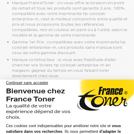
Marque FranceToner : on vous offre la livraison en point
de retrait et tous les produits sont garantis 2 ans. 100%
compatible avec votre imprimante hp colorjet-
enterprise-m, c'est le meilleur compromis entre qualité et
prix et nous proposons toutes les références
compatibles, noir et couleur, en pack ou à l’unité, selon le
modèle et la gamme de votre imprimante.
Gamme 1er Prix : compatibles avec votre imprimante hp
colorjet-enterprise-m, ces produits sans marque sont
ceux de notre gamme discount.
Marque constructeur : si vous avez l'habitude d'aller
chercher vos toners hp colorjet-enterprise-m en
magasin, gagnez du temps en vous faisant livrer
directement chez vous.
Si vous avez la moindre question sur la
compatibilité de votre produit avec votre
imprimante hp colorjet-enterprise-m, nous
sommes à votre écoute.
Notre équipe de conseillers saura vous accompagner sur le