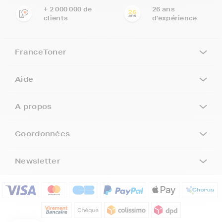
+ 2 000 000 de
26 ans
clients
d'expérience
FranceToner
Aide
A propos
Coordonnées
Newsletter
5€ offerts sur votre 1ère
commande !
5
€
Inscrivez-vous à notre newsletter, suivez notre actualité et