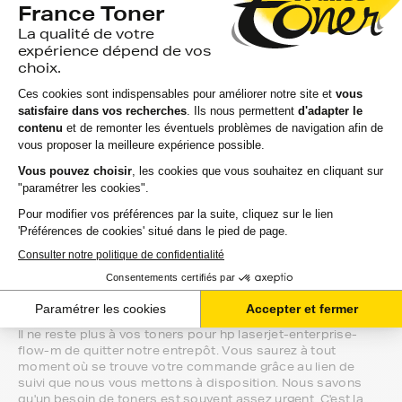
Marque constructeur : si vous avez l'habitude d'aller
chercher vos toners hp laserjet-enterprise-flow-m en
magasin, gagnez du temps en vous faisant livrer
directement chez vous.
Si vous avez la moindre question sur la
compatibilité de votre produit avec votre
imprimante hp laserjet-enterprise-flow-m,
nous sommes à votre écoute.
Notre équipe de conseillers saura vous accompagner sur le
meilleur choix ou sur l'installation de vos toners. Ils sont
disponibles soit par message au sein de votre espace client
ou directement par téléphone.
Une fois votre choix effectué, votre paiement est effectué
de manière complètement sécurisée. Plusieurs moyens de
paiements sont proposés selon vos besoins.
Il ne reste plus à vos toners pour hp laserjet-enterprise-
flow-m de quitter notre entrepôt. Vous saurez à tout
moment où se trouve votre commande grâce au lien de
suivi que nous vous mettons à disposition. Nous savons
qu'un besoin de toners est souvent assez urgent. C'est la