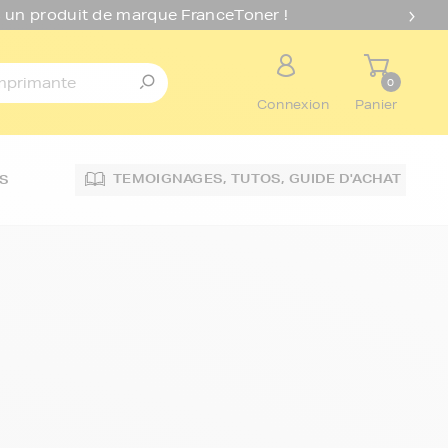
 un produit de marque FranceToner !
0
Connexion
Panier
TEMOIGNAGES,
TUTOS,
GUIDE D'ACHAT
S