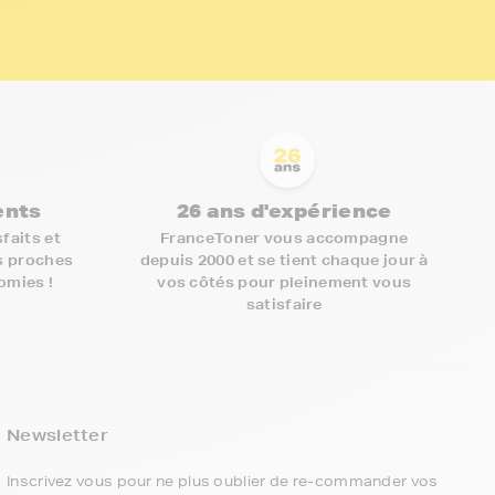
ients
26 ans d'expérience
faits et
FranceToner vous accompagne
s proches
depuis 2000 et se tient chaque jour à
nomies !
vos côtés pour pleinement vous
satisfaire
5€ offerts sur votre 1ère
commande !
Newsletter
5
€
Inscrivez vous pour ne plus oublier de re-commander vos