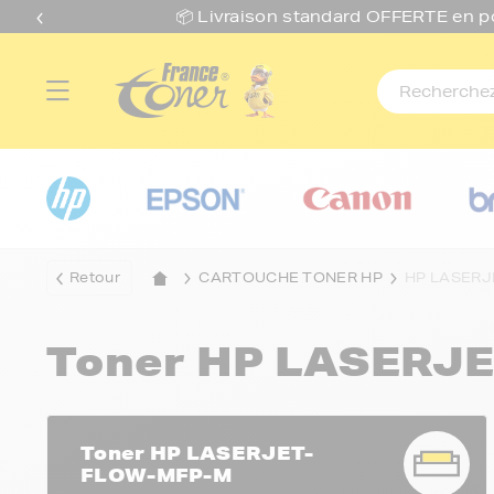
📦 Livraison standard O
FFERTE
en p
Retour
CARTOUCHE TONER HP
HP LASER
Toner HP LASERJ
Toner HP LASERJET-
FLOW-MFP-M