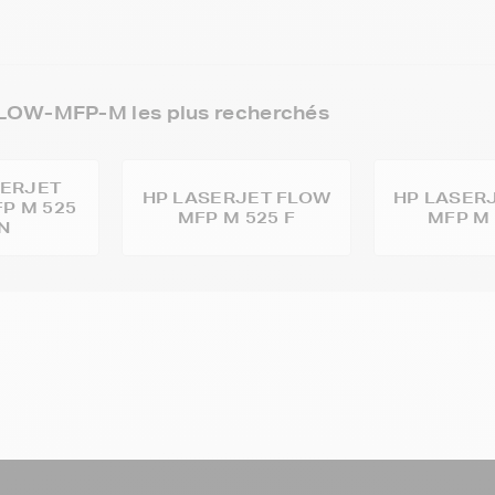
LOW-MFP-M les plus recherchés
SERJET
HP LASERJET FLOW
HP LASER
P M 525
MFP M 525 F
MFP M 
N