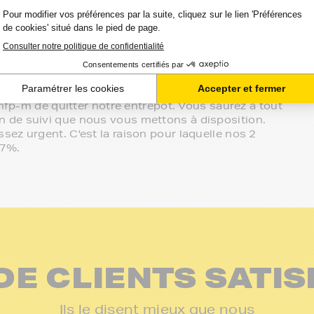
ommes à votre écoute.
sur le meilleur choix ou sur l'installation de vos
in de votre espace client ou directement par
effectué de manière complètement sécurisée.
on vos besoins.
-mfp-m de quitter notre entrepôt. Vous saurez à tout
 de suivi que nous vous mettons à disposition.
ez urgent. C'est la raison pour laquelle nos 2
97%.
DE CLIENTS SATIS
Ils le disent mieux que nous