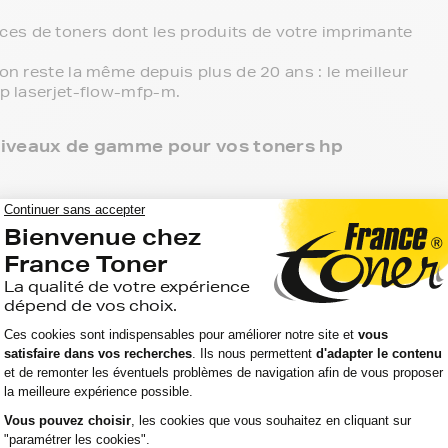
es de toners dont les produits de votre imprimante
ion reste la même depuis plus de 20 ans : le meilleur
hp laserjet-flow-mfp-m.
3 niveaux de gamme pour vos toners hp
 point de retrait et tous les produits sont garantis 2
laserjet-flow-mfp-m, c'est le meilleur compromis
s références compatibles, noir et couleur, en pack ou
imprimante.
ante hp laserjet-flow-mfp-m, ces produits sans
aller chercher vos toners hp laserjet-flow-mfp-m en
r directement chez vous.
atibilité de votre produit avec votre